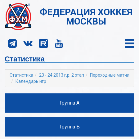
ФЕДЕРАЦИЯ ХОККЕЯ
МОСКВЫ
Статистика
Статистика
23 - 24 2013 г.р. 2 этап
Переходные матчи
Календарь игр
Группа А
Группа Б