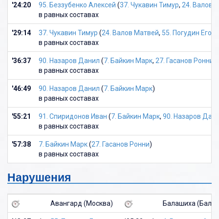
'24:20
95. Беззубенко Алексей
(
37. Чукавин Тимур
,
24. Валов 
в равных составах
'29:14
37. Чукавин Тимур
(
24. Валов Матвей
,
55. Погудин Егор
)
в равных составах
'36:37
90. Назаров Данил
(
7. Байкин Марк
,
27. Гасанов Ронни
)
в равных составах
'46:49
90. Назаров Данил
(
7. Байкин Марк
)
в равных составах
'55:21
91. Спиридонов Иван
(
7. Байкин Марк
,
90. Назаров Дан
в равных составах
'57:38
7. Байкин Марк
(
27. Гасанов Ронни
)
в равных составах
Нарушения
Авангард (Москва)
Балашиха (Бала