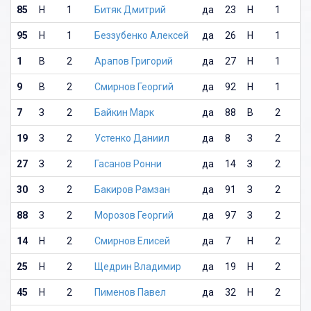
85
Н
1
Битяк Дмитрий
да
23
Н
1
К
95
Н
1
Беззубенко Алексей
да
26
Н
1
Щ
1
В
2
Арапов Григорий
да
27
Н
1
Т
9
В
2
Смирнов Георгий
да
92
Н
1
К
7
З
2
Байкин Марк
да
88
В
2
Т
19
З
2
Устенко Даниил
да
8
З
2
Ф
27
З
2
Гасанов Ронни
да
14
З
2
Ш
30
З
2
Бакиров Рамзан
да
91
З
2
М
88
З
2
Морозов Георгий
да
97
З
2
Т
14
Н
2
Смирнов Елисей
да
7
Н
2
М
25
Н
2
Щедрин Владимир
да
19
Н
2
Г
45
Н
2
Пименов Павел
да
32
Н
2
П