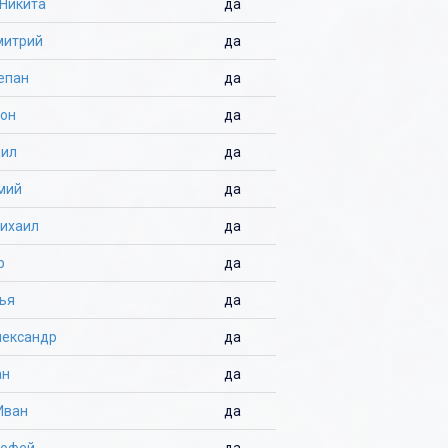
Никита
да
митрий
да
епан
да
тон
да
нил
да
мий
да
ихаил
да
р
да
ья
да
лександр
да
ан
да
Иван
да
мофей
да