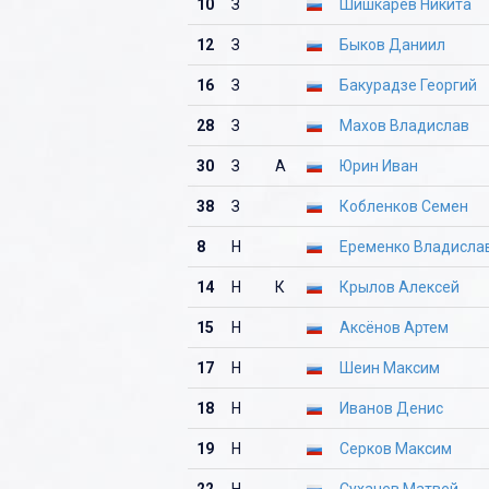
10
З
Шишкарев Никита
12
З
Быков Даниил
16
З
Бакурадзе Георгий
28
З
Махов Владислав
30
З
А
Юрин Иван
38
З
Кобленков Семен
8
Н
Еременко Владисла
14
Н
К
Крылов Алексей
15
Н
Аксёнов Артем
17
Н
Шеин Максим
18
Н
Иванов Денис
19
Н
Серков Максим
22
Н
Сухачев Матвей