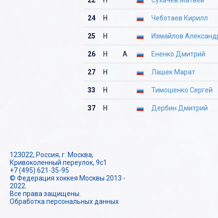
24
Н
Чеботаев Кирилл
25
Н
Измайлов Александ
26
Н
А
Ененко Дмитрий
27
Н
Лашек Марат
33
Н
Тимошенко Сергей
37
Н
Дербин Дмитрий
123022, Россия, г. Москва,
Кривоколенный переулок, 9с1
+7 (495) 621-35-95
© Федерация хоккея Москвы 2013 -
2022.
Все права защищены.
Обработка персональных данных