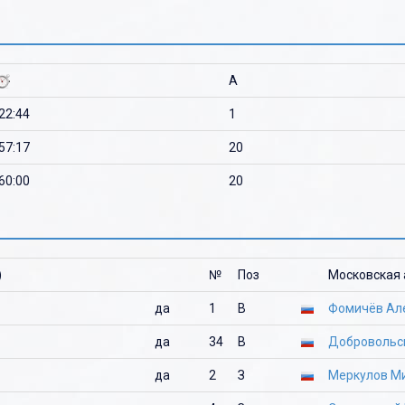
A
'22:44
1
'57:17
20
'60:00
20
)
№
Поз
Московская 
да
1
В
Фомичёв Ал
да
34
В
Добровольс
да
2
З
Меркулов М