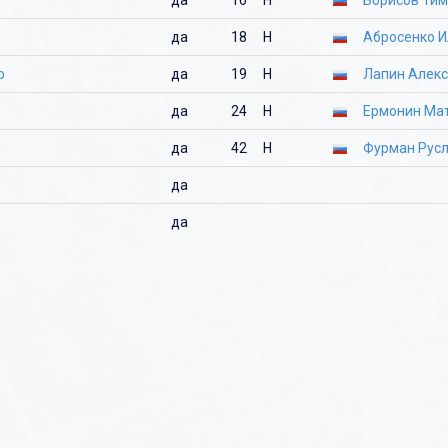
да
18
Н
Абросенко И
р
да
19
Н
Лапин Алек
да
24
Н
Ермонин Ма
да
42
Н
Фурман Рус
да
да