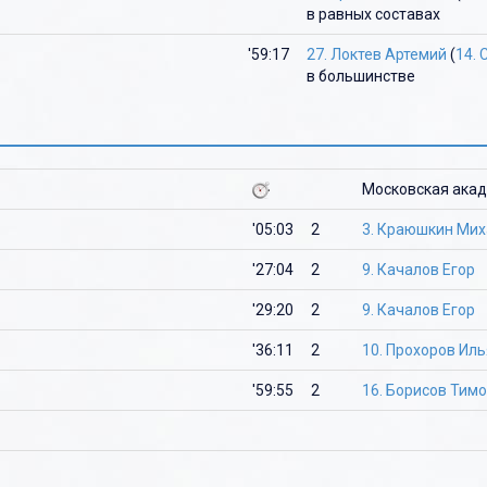
в равных составах
'59:17
27. Локтев Артемий
(
14.
в большинстве
Московская акад
'05:03
2
3. Краюшкин Мих
'27:04
2
9. Качалов Егор
'29:20
2
9. Качалов Егор
'36:11
2
10. Прохоров Иль
'59:55
2
16. Борисов Тим