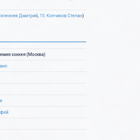
 Селезнев Дмитрий
,
15. Копчиков Степан
)
емия хоккея (Москва)
аил
я
офей