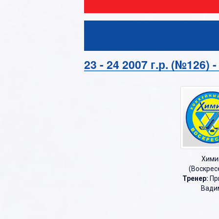
О
П
Р
С
23 - 24 2007 г.р. (№126)
Т
У
Ф
Х
Ц
Хими
Ч
(Воскрес
Тренер:
Пр
Ш
Вади
Щ
Э