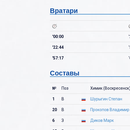
Вратари
'00:00
'22:44
'57:17
Составы
№
Поз
Химик (Воскресенск
1
В
Шурыгин Степан
20
В
Прокопов Владимир
6
З
Диков Марк