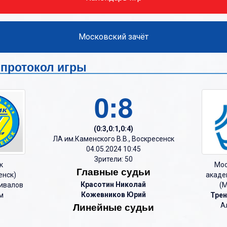
О
О
П
П
Московский зачёт
Р
Р
С
С
 - протокол игры
Т
Т
0:8
У
У
Ф
Ф
(0:3,0:1,0:4)
Х
Х
ЛА им.Каменского В.В., Воскресенск
Ц
04.05.2024 10:45
Ц
Зрители: 50
к
Мос
Ч
Ч
Главные судьи
енск)
акаде
Красотин Николай
ивалов
(М
Ш
Ш
Кожевников Юрий
м
Трен
Щ
Щ
Линейные судьи
А
Э
Э