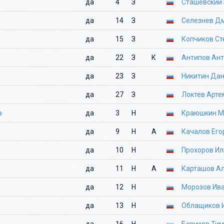
да
4
З
Сташевский 
да
14
З
Селезнев Д
да
15
З
Копчиков Ст
да
22
З
К
Антипов Ан
да
23
З
Никитин Да
да
27
З
Локтев Арте
в
да
3
Н
Краюшкин М
да
9
Н
А
Качалов Его
да
10
Н
Прохоров Ил
да
11
Н
А
Карташов А
да
12
Н
Морозов Ив
да
13
Н
Облащиков 
да
16
Н
Борисов Ти