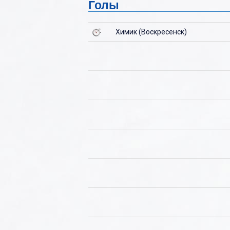
Голы
Ю
Химик (Воскресенск)
Я