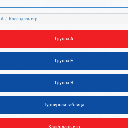
Б
Б
В
В
 А
Календарь игр
Г
Г
Д
Д
Группа А
Е
Е
Ж
Ж
Группа Б
З
З
И
И
Группа В
К
К
Л
Л
Турнирная таблица
М
М
Н
Н
Календарь игр