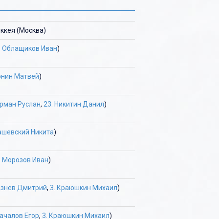
ккея (Москва)
. Облащиков Иван
)
онин Матвей
)
урман Руслан
,
23. Никитин Данил
)
ташевский Никита
)
. Морозов Иван
)
езнев Дмитрий
,
3. Краюшкин Михаил
)
Качалов Егор
,
3. Краюшкин Михаил
)