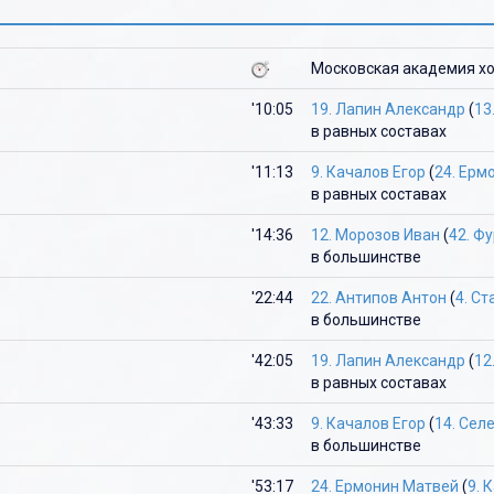
Ю
Ю
Я
Московская академия хо
Я
'10:05
19. Лапин Александр
(
13
в равных составах
'11:13
9. Качалов Егор
(
24. Ерм
в равных составах
'14:36
12. Морозов Иван
(
42. Ф
в большинстве
'22:44
22. Антипов Антон
(
4. С
в большинстве
'42:05
19. Лапин Александр
(
12
в равных составах
'43:33
9. Качалов Егор
(
14. Сел
в большинстве
'53:17
24. Ермонин Матвей
(
9. 