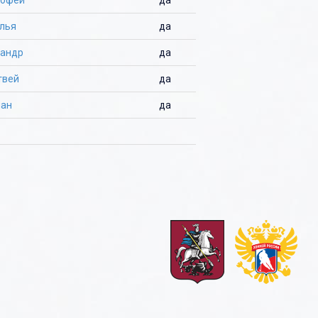
лья
да
сандр
да
твей
да
лан
да