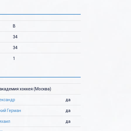
B
34
34
1
академия хоккея (Москва)
ександр
да
кий Герман
да
ихаил
да