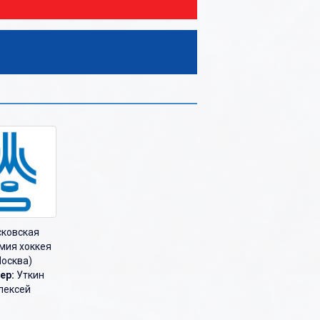
ковская
мия хоккея
осква)
ер:
Уткин
лексей