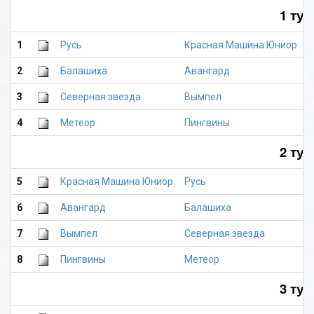
1 тур
1
Русь
Красная Машина Юниор
8
2
Балашиха
Авангард
5
3
Северная звезда
Вымпел
4
4
Метеор
Пингвины
4
2 тур
5
Красная Машина Юниор
Русь
4
6
Авангард
Балашиха
-
7
Вымпел
Северная звезда
2
8
Пингвины
Метеор
8
3 тур