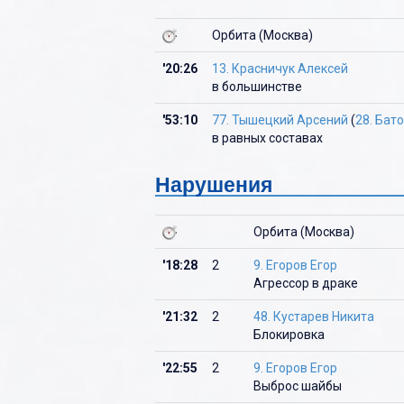
О
Орбита (Москва)
П
'20:26
13. Красничук Алексей
Р
в большинстве
С
'53:10
77. Тышецкий Арсений
(
28. Бат
Т
в равных составах
У
Нарушения
Ф
Орбита (Москва)
Х
Ц
'18:28
2
9. Егоров Егор
Агрессор в драке
Ч
'21:32
2
48. Кустарев Никита
Ш
Блокировка
Щ
'22:55
2
9. Егоров Егор
Выброс шайбы
Э