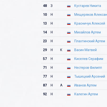
48
З
Кустарев Никита
10
Н
Мещеряков Алекса
13
Н
Красничук Алексей
14
Н
Михайлов Артем
23
Н
Плахтинский Артем
29
Н
К
Васин Матвей
57
Н
Киселев Серафим
71
Н
Нестеров Филипп
77
Н
Тышецкий Арсений
87
Н
А
Иванов Артем
92
Н
Калегин Артем