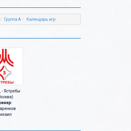
Группа А
Календарь игр
 - Ястребы
осква)
ренер:
аренков
ихаил