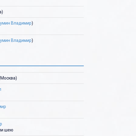
а)
Тумин Владимир
)
Тумин Владимир
)
(Москва)
л
мир
р
или шею