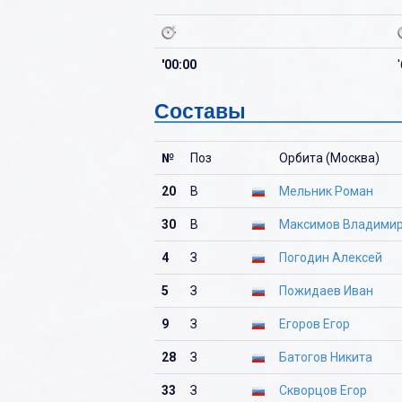
'00:00
Составы
№
Поз
Орбита (Москва)
20
В
Мельник Роман
30
В
Максимов Владими
4
З
Погодин Алексей
5
З
Пожидаев Иван
9
З
Егоров Егор
28
З
Батогов Никита
33
З
Скворцов Егор