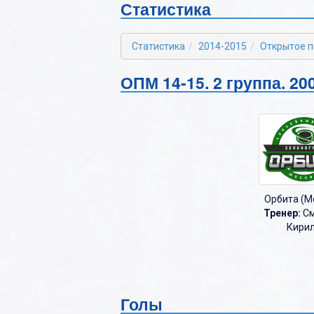
Статистика
2022-2023
Б
2021-2022
В
Статистика
2014-2015
Открытое п
2020-2021
Г
ОПМ 14-15. 2 группа. 200
2019-2020
Д
2018-2019
Е
2017-2018
Ж
2016-2017
З
2015-2016
И
Орбита (М
Тренер:
См
2014-2015
К
Кири
2013-2014
Л
2012-2013
М
Н
Голы