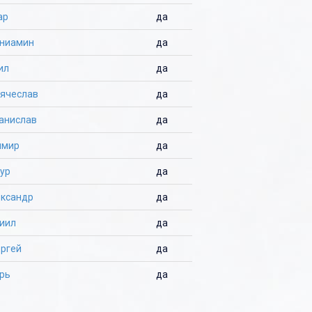
ар
да
ениамин
да
ил
да
Вячеслав
да
анислав
да
имир
да
ур
да
ександр
да
иил
да
ергей
да
рь
да