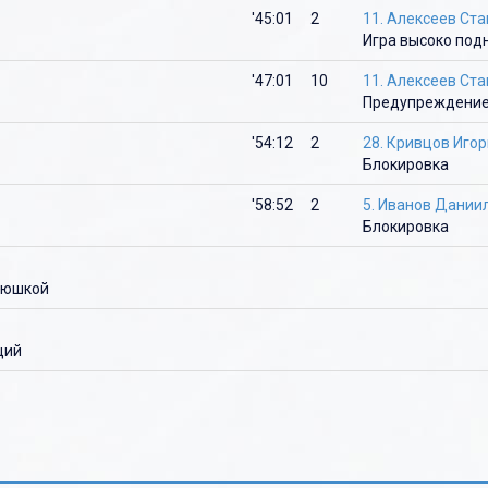
'45:01
2
11. Алексеев Ст
Ю
Ю
Игра высоко под
Я
Я
'47:01
10
11. Алексеев Ст
Предупреждение
'54:12
2
28. Кривцов Игор
Блокировка
'58:52
2
5. Иванов Дании
Блокировка
люшкой
ций