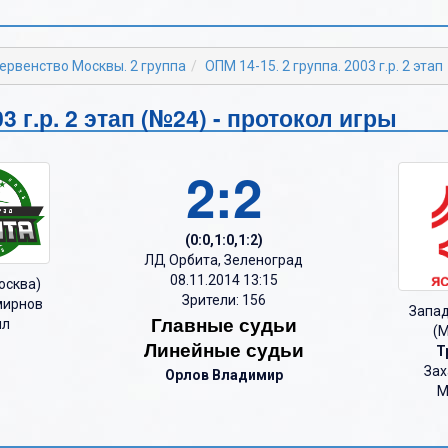
Б
Б
В
В
ервенство Москвы. 2 группа
ОПМ 14-15. 2 группа. 2003 г.р. 2 этап
Г
Г
3 г.р. 2 этап (№24) - протокол игры
Д
Д
Е
2:2
Е
Ж
Ж
З
З
(0:0,1:0,1:2)
ЛД Орбита, Зеленоград
И
И
08.11.2014 13:15
осква)
Зрители: 156
ирнов
К
К
Запад
Главные судьи
лл
(М
Линейные судьи
Л
Л
Т
Зах
Орлов Владимир
М
М
М
Н
Н