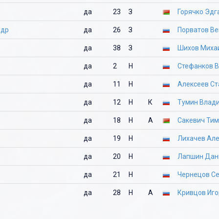
да
23
З
Горячко Эдг
ндр
да
26
З
Порватов В
да
38
З
Шихов Миха
да
2
Н
Стефанков 
да
11
Н
Алексеев Ст
да
12
Н
К
Тумин Влад
да
18
Н
А
Сакевич Тим
да
19
Н
Лихачев Ал
да
20
Н
Лапшин Дан
да
21
Н
Чернецов С
да
28
Н
А
Кривцов Иго