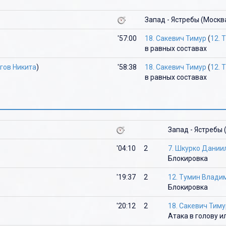
О
О
Запад - Ястребы (Москв
П
П
'57:00
18. Сакевич Тимур
(
12. 
Р
Р
в равных составах
С
С
огов Никита
)
'58:38
18. Сакевич Тимур
(
12. 
Т
Т
в равных составах
У
У
Ф
Ф
Запад - Ястребы 
Х
Х
Ц
Ц
'04:10
2
7. Шкурко Дании
Блокировка
Ч
Ч
'19:37
2
12. Тумин Влади
Ш
Ш
Блокировка
Щ
Щ
'20:12
2
18. Сакевич Тиму
Атака в голову 
Э
Э