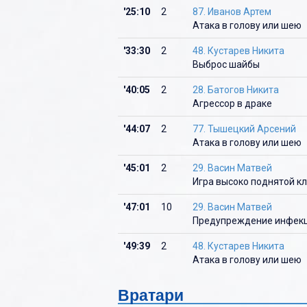
'25:10
2
87. Иванов Артем
Ю
Атака в голову или шею
Я
'33:30
2
48. Кустарев Никита
Выброс шайбы
'40:05
2
28. Батогов Никита
Агрессор в драке
'44:07
2
77. Тышецкий Арсений
Атака в голову или шею
'45:01
2
29. Васин Матвей
Игра высоко поднятой к
'47:01
10
29. Васин Матвей
Предупреждение инфек
'49:39
2
48. Кустарев Никита
Атака в голову или шею
Вратари