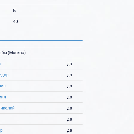
B
40
ребы (Москва)
н
да
едор
да
иил
да
иил
да
Николай
да
да
ур
да