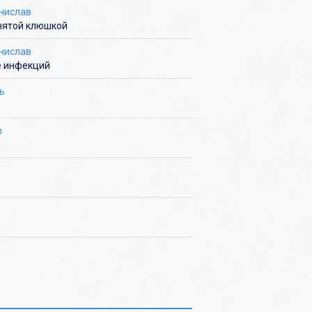
анислав
нятой клюшкой
анислав
 инфекций
ь
л