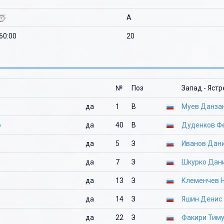
A
'60:00
20
№
Поз
Запад - Яст
да
1
В
Муев Данза
р
да
40
В
Дуденков Ф
да
5
З
Иванов Дан
да
7
З
Шкурко Дан
да
13
З
Клеменчев 
да
14
З
Яшин Денис
да
22
З
Факири Тим