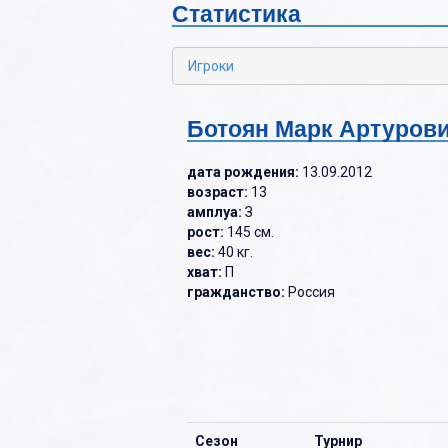
Статистика
2022-2023
Б
2021-2022
В
Игроки
2020-2021
Г
Ботоян Марк Артуров
2019-2020
Д
2018-2019
Е
дата рождения:
13.09.2012
возраст:
13
2017-2018
Ж
амплуа:
З
рост:
145 см.
2016-2017
З
вес:
40 кг.
хват:
П
2015-2016
И
гражданство:
Россия
2014-2015
К
2013-2014
Л
2012-2013
М
Н
Сезон
Турнир