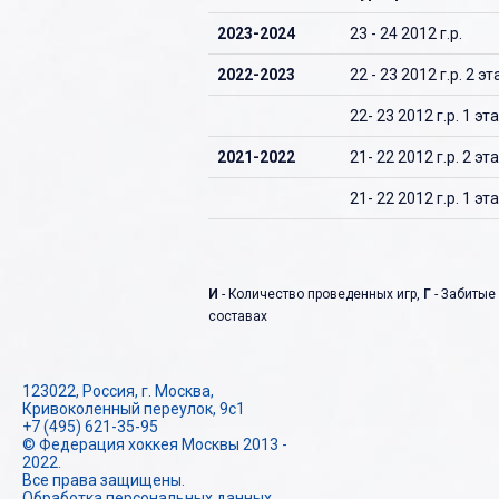
О
2023-2024
23 - 24 2012 г.р.
П
2022-2023
22 - 23 2012 г.р. 2 эт
Р
22- 23 2012 г.р. 1 эт
С
2021-2022
21- 22 2012 г.р. 2 эт
Т
21- 22 2012 г.р. 1 эт
У
Ф
Х
И
- Количество проведенных игр,
Г
- Забитые
составах
Ц
Ч
123022, Россия, г. Москва,
Ш
Кривоколенный переулок, 9с1
+7 (495) 621-35-95
© Федерация хоккея Москвы 2013 -
Щ
2022.
Все права защищены.
Э
Обработка персональных данных