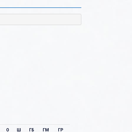
О
Ш
ГБ
ГМ
ГР