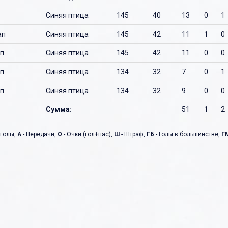
О
О
Синяя птица
145
40
13
0
1
П
П
ап
Синяя птица
145
42
11
1
0
Р
Р
ап
Синяя птица
145
42
11
0
0
С
С
ап
Синяя птица
134
32
7
0
1
Т
Т
ап
Синяя птица
134
32
9
0
0
У
У
Сумма:
51
1
2
Ф
Ф
Х
Х
 голы,
А
- Передачи,
О
- Очки (гол+пас),
Ш
- Штраф,
ГБ
- Голы в большинстве,
Г
Ц
Ц
Ч
Ч
Ш
Ш
Щ
Щ
Э
Э