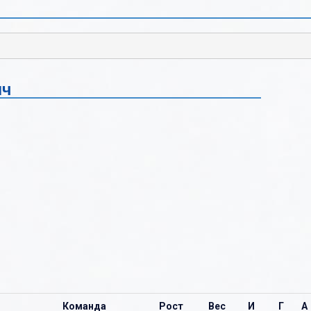
Б
Б
В
В
Г
Г
ич
Д
Д
Е
Е
Ж
Ж
З
З
И
И
К
К
Л
Л
М
М
Н
Н
Команда
Рост
Вес
И
Г
А