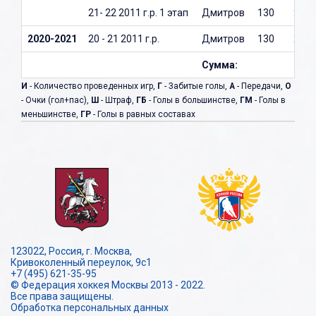
21- 22 2011 г.р. 1 этап
Дмитров
130
27
2020-2021
20 - 21 2011 г.р.
Дмитров
130
27
Сумма:
И
- Количество проведенных игр,
Г
- Забитые голы,
А
- Передачи,
О
- Очки (гол+пас),
Ш
- Штраф,
ГБ
- Голы в большинстве,
ГМ
- Голы в
меньшинстве,
ГР
- Голы в равных составах
123022, Россия, г. Москва,
Кривоколенный переулок, 9с1
+7 (495) 621-35-95
© Федерация хоккея Москвы 2013 - 2022.
Все права защищены.
Обработка персональных данных