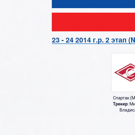
О
П
Р
С
23 - 24 2014 г.р. 2 этап
Т
У
Ф
Х
Ц
Спартак (М
Ч
Тренер:
Ми
Владис
Ш
Щ
Э