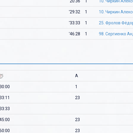
'20:36
1
10. Чиркин Алекс
'29:32
1
10. Чиркин Алекс
'33:33
1
25. Фролов Фёдо
'46:28
1
98. Сергиенко А
A
'30:00
1
'33:11
23
'33:33
'45:00
23
'60:00
23