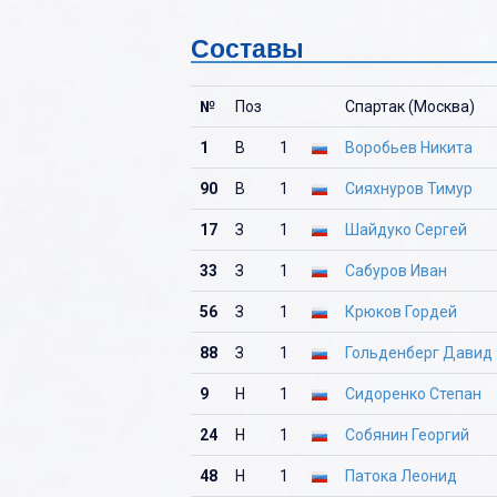
Составы
№
Поз
Спартак (Москва)
1
В
1
Воробьев Никита
90
В
1
Сияхнуров Тимур
17
З
1
Шайдуко Сергей
33
З
1
Сабуров Иван
56
З
1
Крюков Гордей
88
З
1
Гольденберг Давид
9
Н
1
Сидоренко Степан
24
Н
1
Собянин Георгий
48
Н
1
Патока Леонид