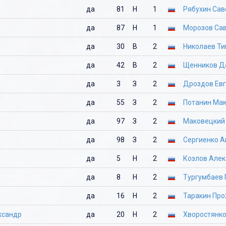
да
81
Н
1
Рябухин Сав
да
87
Н
1
Морозов Са
да
30
В
2
Николаев Т
да
42
В
2
Щенников Д
да
3
З
2
Дроздов Ев
да
55
З
2
Потанин Ма
да
97
З
2
Маковецкий
да
98
З
2
Сергиенко 
да
5
Н
2
Козлов Але
да
8
Н
2
Тургумбаев 
да
16
Н
2
Таракин Про
ксандр
да
20
Н
2
Хворостянк