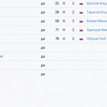
да
25
Н
2
Фролов Фёд
да
28
Н
2
Тарасов Вл
да
58
Н
2
Алиев Макс
да
71
Н
2
Удинцев Ак
да
78
Н
2
Обухов Глеб
да
ий
да
да
да