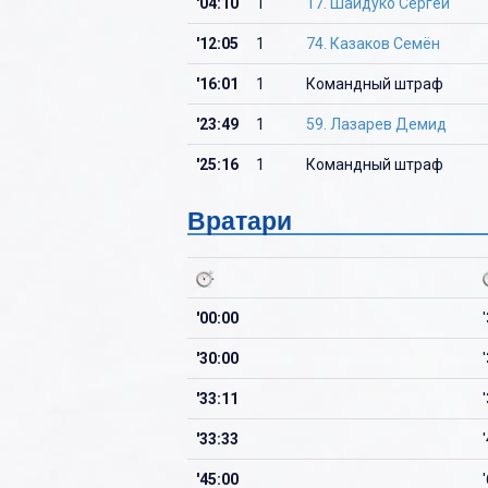
'04:10
1
17. Шайдуко Сергей
'12:05
1
74. Казаков Семён
'16:01
1
Командный штраф
'23:49
1
59. Лазарев Демид
'25:16
1
Командный штраф
Вратари
'00:00
'30:00
'33:11
'33:33
'45:00