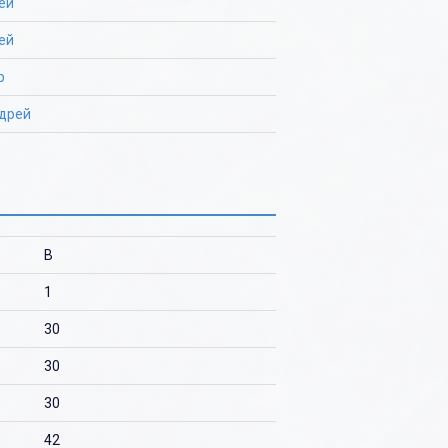
ей
ей
р
ндрей
B
1
30
30
30
42