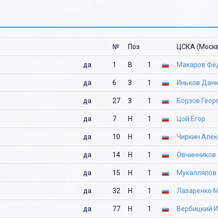
№
Поз
ЦСКА (Моск
да
1
В
1
Макаров Фё
да
6
З
1
Иньков Дан
да
27
З
1
Борзов Геор
да
7
Н
1
Цой Егор
да
10
Н
1
Чиркин Алек
да
14
Н
1
Овчинников 
да
15
Н
1
Мукалляпов
да
32
Н
1
Лазаренко 
да
77
Н
1
Вербицкий 