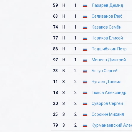
59
Н
1
Лазарев Демид
63
Н
1
Селиванов Глеб
74
Н
1
Казаков Семён
77
Н
1
Новиков Елисей
86
Н
1
Подшибякин Петр
97
Н
1
Минеев Дмитрий
23
В
2
Богун Сергей
11
З
2
Чугаев Даниил
18
З
2
Тюков Александр
20
З
2
Суворов Сергей
25
З
2
Сорокин Михаил
79
З
2
Курманаевский Але