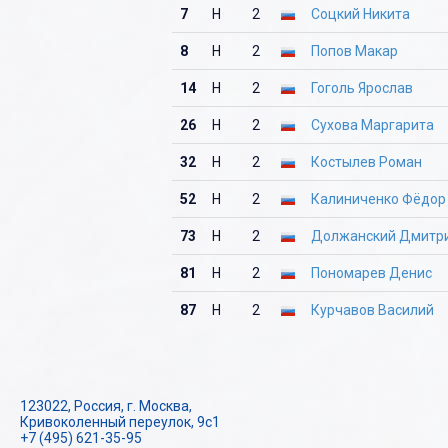
7
Н
2
Соцкий Никита
8
Н
2
Попов Макар
14
Н
2
Гоголь Ярослав
26
Н
2
Сухова Маргарита
32
Н
2
Костылев Роман
52
Н
2
Калиниченко Фёдор
73
Н
2
Должанский Дмитр
81
Н
2
Пономарев Денис
87
Н
2
Курчавов Василий
123022, Россия, г. Москва,
Кривоколенный переулок, 9с1
+7 (495) 621-35-95