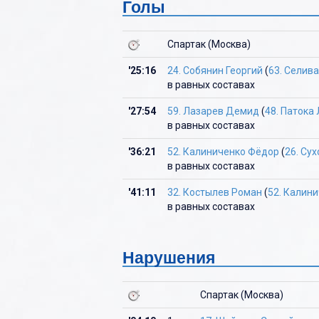
Голы
Ю
Спартак (Москва)
Я
'25:16
24. Собянин Георгий
(
63. Селива
в равных составах
'27:54
59. Лазарев Демид
(
48. Патока
в равных составах
'36:21
52. Калиниченко Фёдор
(
26. Су
в равных составах
'41:11
32. Костылев Роман
(
52. Калин
в равных составах
Нарушения
Спартак (Москва)