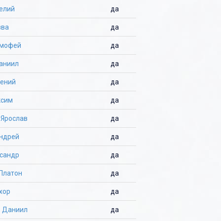
елий
да
вва
да
имофей
да
аниил
да
гений
да
ксим
да
 Ярослав
да
Андрей
да
ксандр
да
Платон
да
хор
да
о Даниил
да