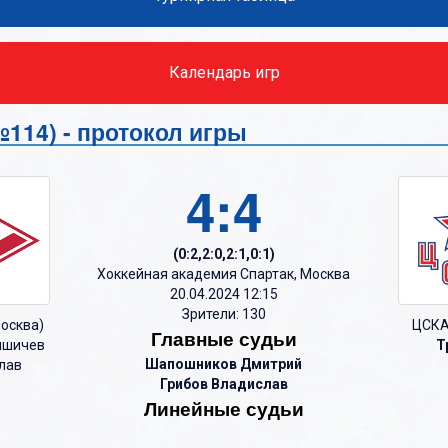
О
О
П
П
Календарь игр
Р
Р
С
С
 (№114) - протокол игры
Т
Т
4:4
У
У
Ф
Ф
(0:2,2:0,2:1,0:1)
Х
Х
Хоккейная академия Спартак, Москва
Ц
20.04.2024 12:15
Ц
Зрители: 130
осква)
ЦСКА
Ч
Ч
Главные судьи
шичев
Т
Шапошников Дмитрий
лав
Ш
Ш
Грибов Владислав
Щ
Щ
Линейные судьи
Э
Э