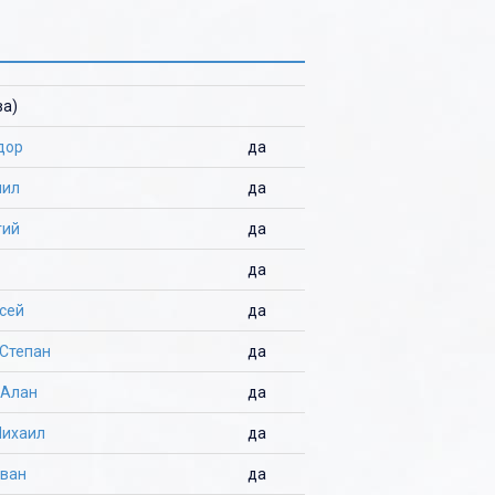
ва)
дор
да
иил
да
гий
да
да
сей
да
Степан
да
 Алан
да
Михаил
да
Иван
да