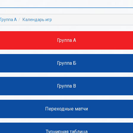
Б
Б
В
В
Группа А
Календарь игр
Г
Г
Д
Д
Группа А
Е
Е
Ж
Ж
Группа Б
З
З
И
И
Группа В
К
К
Л
Л
Переходные матчи
М
М
Н
Н
Турнирная таблица