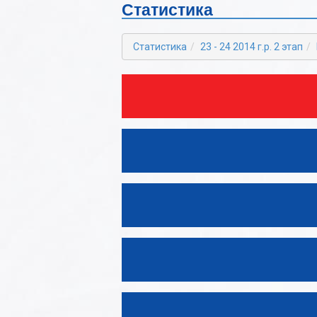
Статистика
2022-2023
Б
2021-2022
В
Статистика
23 - 24 2014 г.р. 2 этап
2020-2021
Г
2019-2020
Д
2018-2019
Е
2017-2018
Ж
2016-2017
З
2015-2016
И
2014-2015
К
2013-2014
Л
2012-2013
М
Н