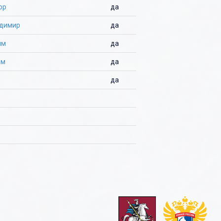
ор
да
адимир
да
им
да
им
да
да