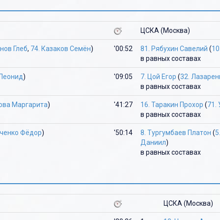
Ю
Ю
Я
ЦСКА (Москва)
Я
нов Глеб
,
74. Казаков Семён
)
'00:52
81. Рябухин Савелий
(
10
в равных составах
 Леонид
)
'09:05
7. Цой Егор
(
32. Лазаре
в равных составах
хова Маргарита
)
'41:27
16. Таракин Прохор
(
71.
в равных составах
иченко Фёдор
)
'50:14
8. Тургумбаев Платон
(
5
Даниил
)
в равных составах
ЦСКА (Москва)