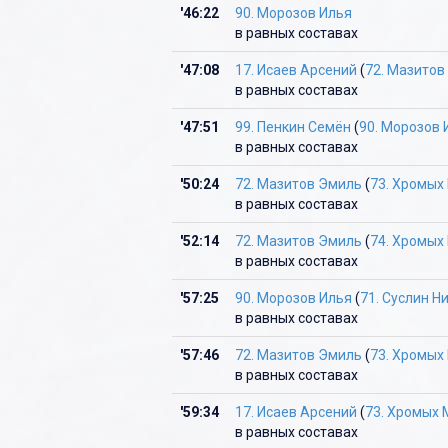
'46:22
90. Морозов Илья
в равных составах
'47:08
17. Исаев Арсений
(
72. Мазитов
в равных составах
'47:51
99. Пенкин Семён
(
90. Морозов 
в равных составах
'50:24
72. Мазитов Эмиль
(
73. Хромых
в равных составах
'52:14
72. Мазитов Эмиль
(
74. Хромых
в равных составах
'57:25
90. Морозов Илья
(
71. Суслин Н
в равных составах
'57:46
72. Мазитов Эмиль
(
73. Хромых
в равных составах
'59:34
17. Исаев Арсений
(
73. Хромых 
в равных составах