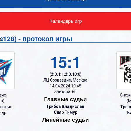
О
О
П
П
Календарь игр
Р
Р
С
С
 (№128) - протокол игры
Т
Т
15:1
У
У
Ф
Ф
(2:0,1:1,2:0,10:0)
Х
Х
ЛЦ Созвездие, Москва
Ц
14.04.2024 10:45
Ц
Зрители: 60
дие
Снеж
Ч
Ч
Главные судьи
ва)
(М
Грибов Владислав
лынин
Трен
Ш
Ш
Сияр Тимур
ндр
В
Щ
Щ
Линейные судьи
Э
Э