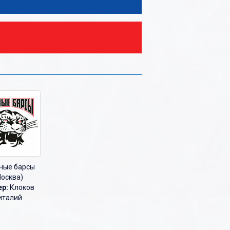
ные барсы
осква)
ер:
Клоков
италий