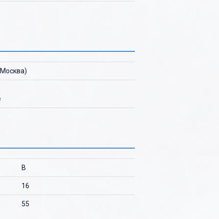
(Москва)
а
е
B
16
55