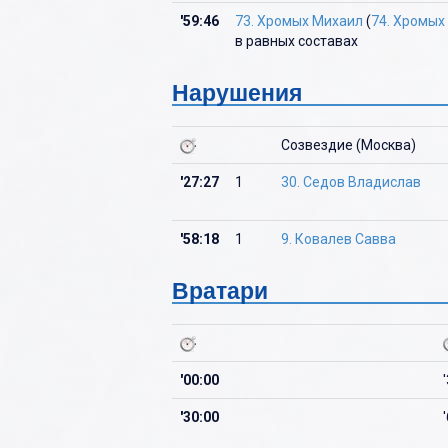
'59:46
73. Хромых Михаил
(
74. Хромых
в равных составах
Нарушения
Созвездие (Москва)
'27:27
1
30. Седов Владислав
'58:18
1
9. Ковалев Савва
Вратари
'00:00
'30:00