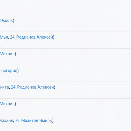
 Эмиль
)
Илья
,
24. Родионов Алексей
)
 Михаил
)
 Григорий
)
икита
,
24. Родионов Алексей
)
 Михаил
)
Михаил
,
72. Мазитов Эмиль
)