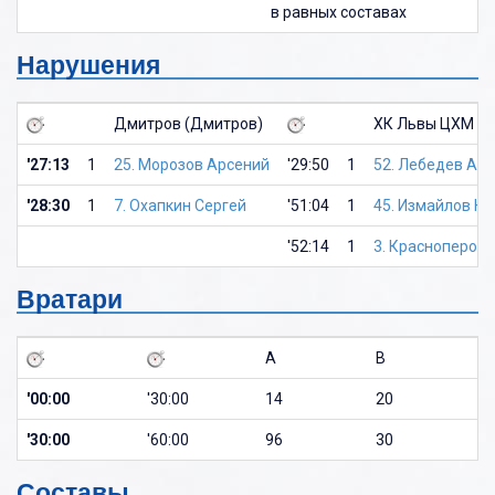
в равных составах
Нарушения
Дмитров (Дмитров)
ХК Львы ЦХМ (М
'27:13
1
25. Морозов Арсений
'29:50
1
52. Лебедев Ал
'28:30
1
7. Охапкин Сергей
'51:04
1
45. Измайлов К
'52:14
1
3. Красноперов
Вратари
A
B
'00:00
'30:00
14
20
'30:00
'60:00
96
30
Составы