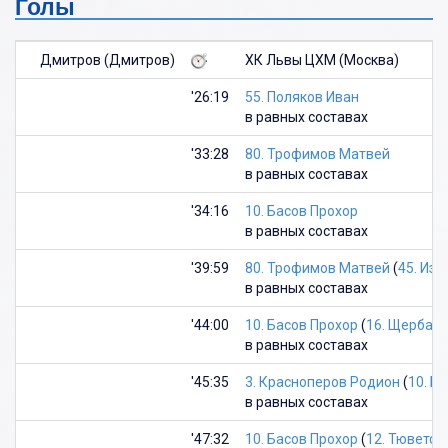
Голы
Дмитров (Дмитров)
ХК Львы ЦХМ (Москва)
'26:19
55. Поляков Иван
в равных составах
'33:28
80. Трофимов Матвей
в равных составах
'34:16
10. Басов Прохор
в равных составах
'39:59
80. Трофимов Матвей
(
45. Из
в равных составах
'44:00
10. Басов Прохор
(
16. Щербак
в равных составах
'45:35
3. Красноперов Родион
(
10. Б
в равных составах
'47:32
10. Басов Прохор
(
12. Тюветск