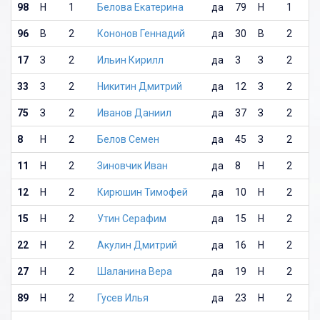
98
Н
1
Белова Екатерина
да
79
Н
1
96
В
2
Кононов Геннадий
да
30
В
2
17
З
2
Ильин Кирилл
да
3
З
2
33
З
2
Никитин Дмитрий
да
12
З
2
75
З
2
Иванов Даниил
да
37
З
2
8
Н
2
Белов Семен
да
45
З
2
11
Н
2
Зиновчик Иван
да
8
Н
2
12
Н
2
Кирюшин Тимофей
да
10
Н
2
15
Н
2
Утин Серафим
да
15
Н
2
22
Н
2
Акулин Дмитрий
да
16
Н
2
27
Н
2
Шаланина Вера
да
19
Н
2
89
Н
2
Гусев Илья
да
23
Н
2