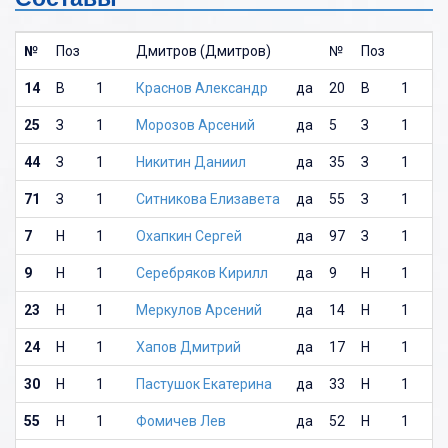
№
Поз
Дмитров (Дмитров)
№
Поз
14
В
1
Краснов Александр
да
20
В
1
25
З
1
Морозов Арсений
да
5
З
1
44
З
1
Никитин Даниил
да
35
З
1
71
З
1
Ситникова Елизавета
да
55
З
1
7
Н
1
Охапкин Сергей
да
97
З
1
9
Н
1
Серебряков Кирилл
да
9
Н
1
23
Н
1
Меркулов Арсений
да
14
Н
1
24
Н
1
Хапов Дмитрий
да
17
Н
1
30
Н
1
Пастушок Екатерина
да
33
Н
1
55
Н
1
Фомичев Лев
да
52
Н
1