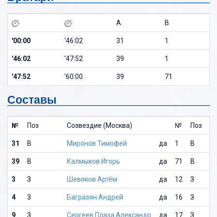
A
B
'00:00
'46:02
31
1
'46:02
'47:52
39
1
'47:52
'60:00
39
71
Составы
№
Поз
Созвездие (Москва)
№
Поз
31
В
Миронов Тимофей
да
1
В
39
В
Калмыков Игорь
да
71
В
3
З
Шевяков Артём
да
12
З
4
З
Багразян Андрей
да
16
З
9
З
Сергеев Плаза Александр
да
17
З