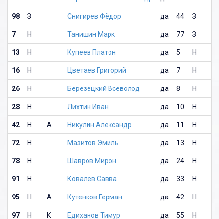
98
З
Снигирев Фёдор
да
44
З
7
Н
Танишин Марк
да
77
З
13
Н
Купеев Платон
да
5
Н
16
Н
Цветаев Григорий
да
7
Н
А
26
Н
Березецкий Всеволод
да
8
Н
К
28
Н
Лихтин Иван
да
10
Н
42
Н
А
Никулин Александр
да
11
Н
72
Н
Мазитов Эмиль
да
13
Н
78
Н
Шавров Мирон
да
24
Н
91
Н
Ковалев Савва
да
33
Н
95
Н
А
Кутенков Герман
да
42
Н
97
Н
К
Едиханов Тимур
да
55
Н