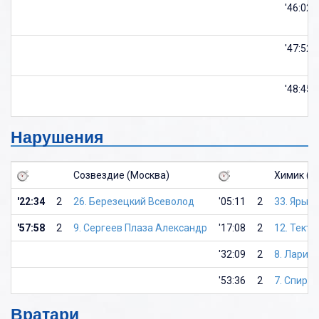
'46:02
'47:52
'48:45
Нарушения
Созвездие (Москва)
Химик (В
'22:34
2
26. Березецкий Всеволод
'05:11
2
33. Ярыг
'57:58
2
9. Сергеев Плаза Александр
'17:08
2
12. Текто
'32:09
2
8. Ларио
'53:36
2
7. Спири
Вратари