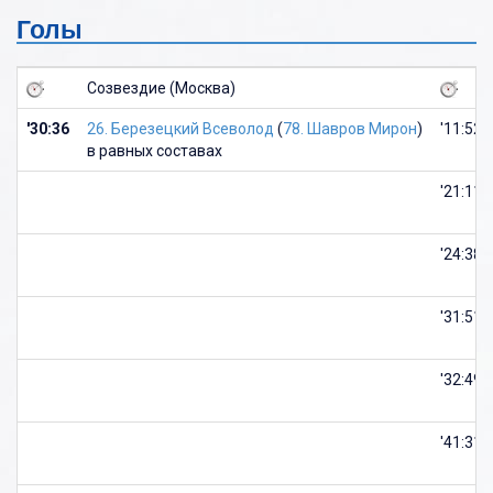
Голы
Созвездие (Москва)
'30:36
26. Березецкий Всеволод
(
78. Шавров Мирон
)
'11:52
в равных составах
'21:11
'24:38
'31:51
'32:49
'41:31