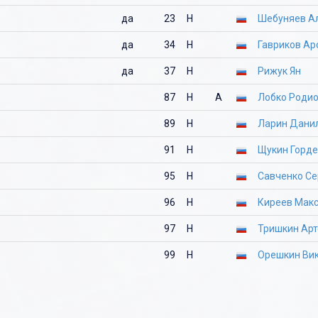
да
23
Н
Шебуняев А
да
34
Н
Гавриков Ар
да
37
Н
Рижук Ян
87
Н
А
Лобко Роди
89
Н
Ларин Дани
91
Н
Щукин Горд
95
Н
Савченко Се
96
Н
Киреев Мак
97
Н
Тришкин Ар
99
Н
Орешкин Ви