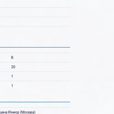
B
20
1
1
ина Юниор (Москва)