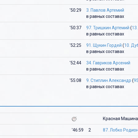
'50:29
3. Павлов Артемий
в равных составах
'50:37
97. Тришкин Артемий
(
13
в равных составах
'52:25
91. Щукин Гордей
(
10. Д
в равных составах
'52:44
34. Гавриков Арсений
в равных составах
'55:08
9. Стиплин Александр
(
9
в равных составах
Красная Машина
'46:59
2
87. Лобко Родио