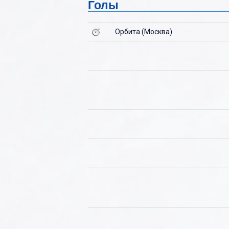
Голы
Ю
Орбита (Москва)
Я