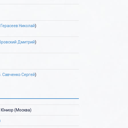
. Герасеев Николай
)
убровский Дмитрий
)
5. Савченко Сергей
)
 Юниор (Москва)
н