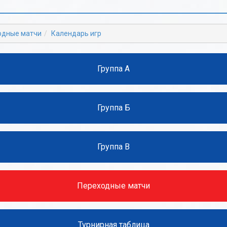
Б
Б
В
В
одные матчи
Календарь игр
Г
Г
Д
Д
Группа А
Е
Е
Ж
Ж
Группа Б
З
З
И
И
Группа В
К
К
Л
Л
Переходные матчи
М
М
Н
Н
Турнирная таблица