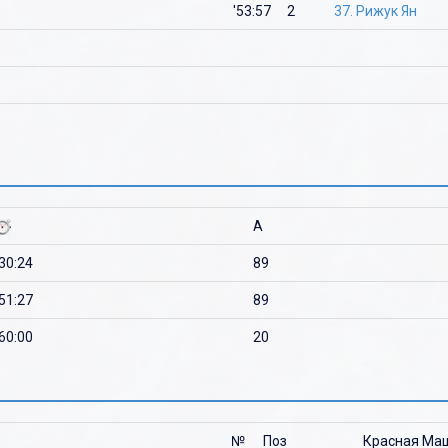
'53:57
2
37. Рижук Ян
A
'30:24
89
'51:27
89
'60:00
20
№
Поз
Красная Маш