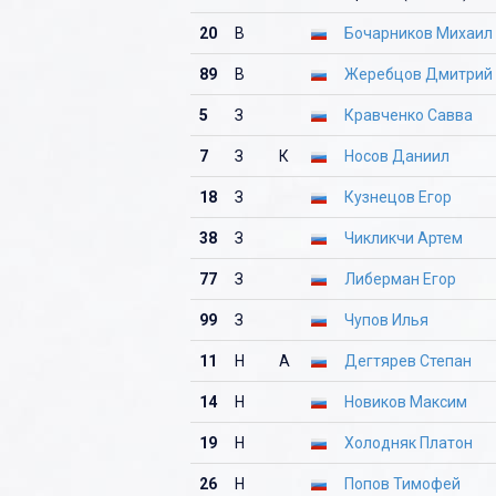
20
В
Бочарников Михаил
89
В
Жеребцов Дмитрий
5
З
Кравченко Савва
7
З
К
Носов Даниил
18
З
Кузнецов Егор
38
З
Чикликчи Артем
77
З
Либерман Егор
99
З
Чупов Илья
11
Н
А
Дегтярев Степан
14
Н
Новиков Максим
19
Н
Холодняк Платон
26
Н
Попов Тимофей