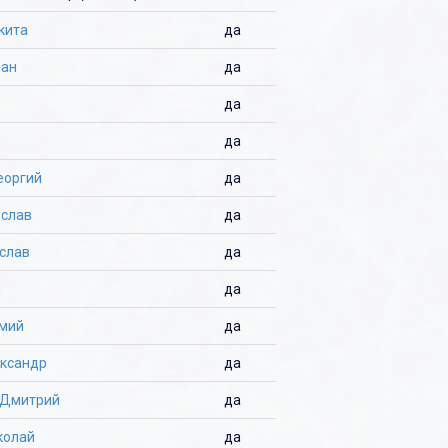
кита
да
ван
да
да
да
еоргий
да
ослав
да
слав
да
я
да
емий
да
ександр
да
 Дмитрий
да
колай
да