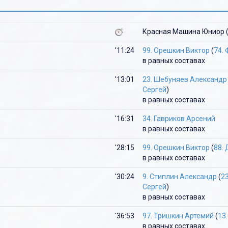
Ю
Ю
Я
Красная Машина Юниор 
Я
'11:24
99. Орешкин Виктор
(
74.
в равных составах
'13:01
23. Шебуняев Александр
Сергей
)
в равных составах
'16:31
34. Гавриков Арсений
в равных составах
'28:15
99. Орешкин Виктор
(
88.
в равных составах
'30:24
9. Стиплин Александр
(
2
Сергей
)
в равных составах
'36:53
97. Тришкин Артемий
(
13
в равных составах