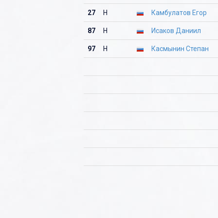
27
Н
Камбулатов Егор
87
Н
Исаков Даниил
97
Н
Касмынин Степан