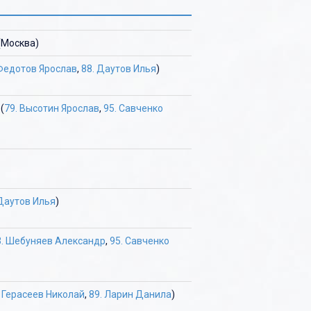
(Москва)
 Федотов Ярослав
,
88. Даутов Илья
)
(
79. Высотин Ярослав
,
95. Савченко
 Даутов Илья
)
3. Шебуняев Александр
,
95. Савченко
. Герасеев Николай
,
89. Ларин Данила
)