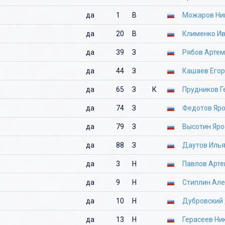
да
1
В
Можаров Ни
да
20
В
Клименко И
да
39
З
Рябов Артем
да
44
З
Кашаев Егор
да
65
З
К
Прудников Г
да
74
З
Федотов Яр
да
79
З
Высотин Яро
да
88
З
Даутов Иль
да
3
Н
Павлов Арт
да
9
Н
Стиплин Ал
да
10
Н
Дубровский
да
13
Н
Герасеев Ни