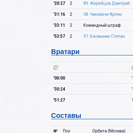
'20:27
2
89. Жеребцов Дмитрий
'31:16
2
38. Чикликчи Артем
'33:11
2
Командный штраф
'53:57
2
97. Касмынин Степан
Вратари
'00:00
'30:24
'51:27
Составы
№
Поз
Орбита (Москва)