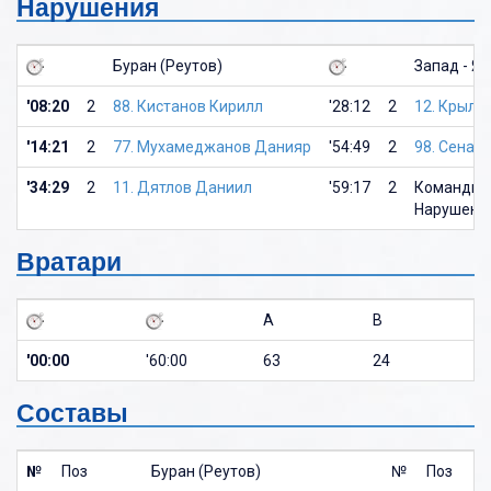
Нарушения
Буран (Реутов)
Запад - Я
'08:20
2
88. Кистанов Кирилл
'28:12
2
12. Крыло
'14:21
2
77. Мухамеджанов Данияр
'54:49
2
98. Сенат
'34:29
2
11. Дятлов Даниил
'59:17
2
Командны
Нарушение
Вратари
A
B
'00:00
'60:00
63
24
Составы
№
Поз
Буран (Реутов)
№
Поз