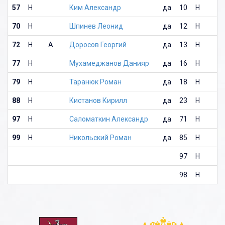
57
Н
Ким Александр
да
10
Н
70
Н
Шпинев Леонид
да
12
Н
72
Н
А
Доросов Георгий
да
13
Н
77
Н
Мухамеджанов Данияр
да
16
Н
79
Н
Таранюк Роман
да
18
Н
88
Н
Кистанов Кирилл
да
23
Н
97
Н
Саломаткин Александр
да
71
Н
99
Н
Никольский Роман
да
85
Н
97
Н
98
Н