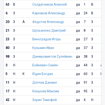
63
В
Солдатников Алексей
да
1
В
6
З
Карнаков Александр
да
24
В
20
З
А
Федотов Александр
да
7
З
21
З
Шульженко Дмитрий
да
8
З
23
З
Виноградов Игорь
да
27
З
80
З
Кузьмин Иван
да
37
З
98
З
Динмухаметов Сулейман
да
38
З
3
Н
Бойкевич Семён
да
44
З
А
5
Н
К
Юдин Богдан
да
60
З
К
11
Н
Дятлов Даниил
да
91
З
17
Н
Кекшоев Максим
да
95
З
42
Н
Зорин Тимофей
да
4
Н