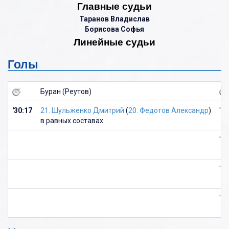
Главные судьи
Таранов Владислав
Борисова Софья
Линейные судьи
Голы
Буран (Реутов)
'30:17
21. Шульженко Дмитрий
(
20. Федотов Александр
)
'04
в равных составах
'09
'48
'50