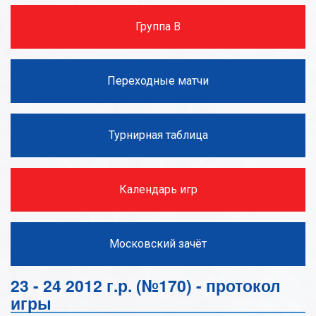
Группа В
Переходные матчи
Турнирная таблица
Календарь игр
Московский зачёт
23 - 24 2012 г.р. (№170) - протокол
игры