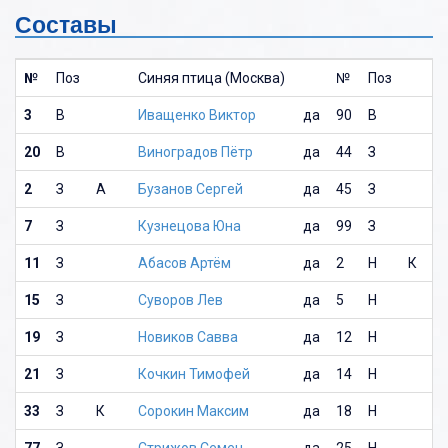
Составы
№
Поз
Синяя птица (Москва)
№
Поз
3
В
Иващенко Виктор
да
90
В
20
В
Виноградов Пётр
да
44
З
2
З
А
Бузанов Сергей
да
45
З
7
З
Кузнецова Юна
да
99
З
11
З
Абасов Артём
да
2
Н
К
15
З
Суворов Лев
да
5
Н
19
З
Новиков Савва
да
12
Н
21
З
Кочкин Тимофей
да
14
Н
33
З
К
Сорокин Максим
да
18
Н
77
З
Стрижов Семен
да
25
Н