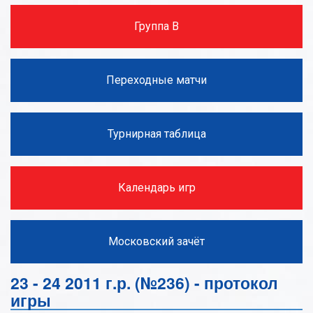
Группа В
Переходные матчи
Турнирная таблица
Календарь игр
Московский зачёт
23 - 24 2011 г.р. (№236) - протокол
игры