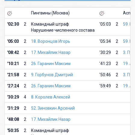
Пингвины (Москва)
Аспен
'02:30
2
Командный штраф
'05:03
2
59. К
Нарушение численного состава
'05:03
2
18. Воронцов Игорь
'05:34
2
59. К
'08:42
2
17. Михайлик Назар
'30:29
2
3. Пу
'10:21
2
26. Гаранин Максим
'41:23
2
19. А
'21:58
2
9. Горбунов Дмитрий
'50:46
2
3. Пу
'27:24
2
26. Гаранин Максим
'59:49
2
19. А
'30:29
4
8. Королев Алексей
'31:29
2
52. Зиновкин Арсений
'48:08
2
17. Михайлик Назар
'50:35
2
Командный штраф