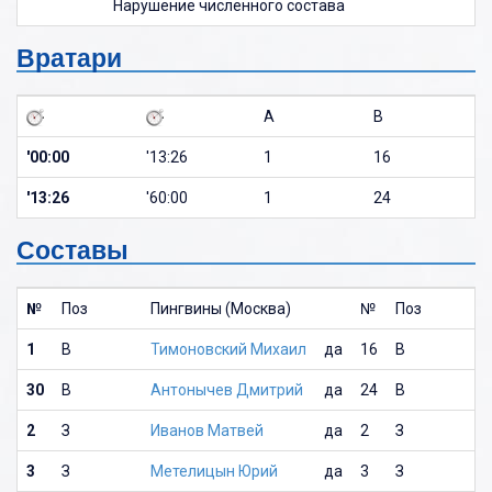
Нарушение численного состава
Вратари
A
B
'00:00
'13:26
1
16
'13:26
'60:00
1
24
Составы
№
Поз
Пингвины (Москва)
№
Поз
1
В
Тимоновский Михаил
да
16
В
30
В
Антонычев Дмитрий
да
24
В
2
З
Иванов Матвей
да
2
З
3
З
Метелицын Юрий
да
3
З