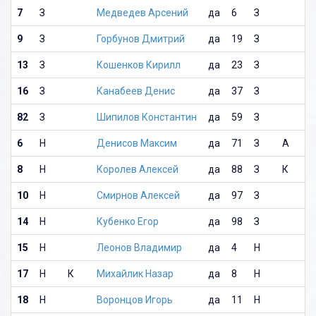
7
З
Медведев Арсений
да
6
З
9
З
Горбунов Дмитрий
да
19
З
13
З
Кошенков Кирилл
да
23
З
16
З
Канабеев Денис
да
37
З
82
З
Шипилов Константин
да
59
З
6
Н
Денисов Максим
да
71
З
А
8
Н
Королев Алексей
да
88
З
К
10
Н
Смирнов Алексей
да
97
З
14
Н
Кубенко Егор
да
98
З
15
Н
Леонов Владимир
да
4
Н
17
Н
К
Михайлик Назар
да
8
Н
18
Н
Воронцов Игорь
да
11
Н