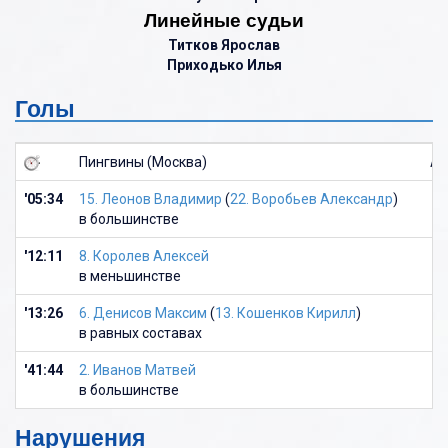
Линейные судьи
Титков Ярослав
Приходько Илья
Голы
Пингвины (Москва)
Ас
'05:34
15. Леонов Владимир
(
22. Воробьев Александр
)
в большинстве
'12:11
8. Королев Алексей
в меньшинстве
'13:26
6. Денисов Максим
(
13. Кошенков Кирилл
)
в равных составах
'41:44
2. Иванов Матвей
в большинстве
Нарушения