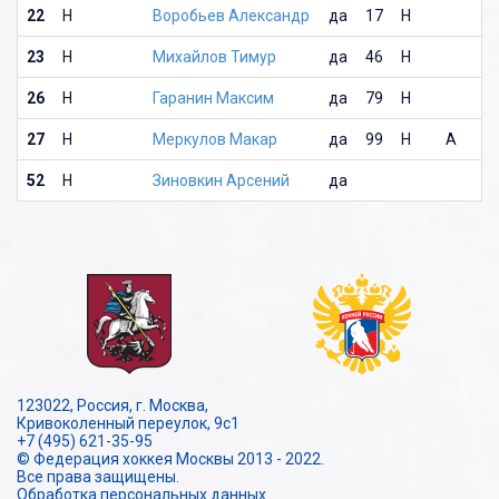
22
Н
Воробьев Александр
да
17
Н
23
Н
Михайлов Тимур
да
46
Н
26
Н
Гаранин Максим
да
79
Н
27
Н
Меркулов Макар
да
99
Н
А
52
Н
Зиновкин Арсений
да
123022, Россия, г. Москва,
Кривоколенный переулок, 9с1
+7 (495) 621-35-95
© Федерация хоккея Москвы 2013 - 2022.
Все права защищены.
Обработка персональных данных