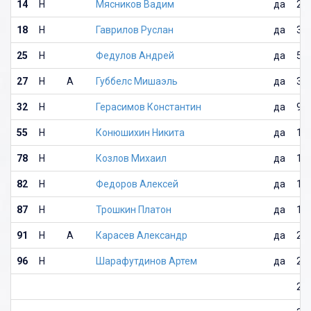
14
Н
Мясников Вадим
да
25
18
Н
Гаврилов Руслан
да
33
25
Н
Федулов Андрей
да
51
27
Н
А
Губбелс Мишаэль
да
3
32
Н
Герасимов Константин
да
9
55
Н
Конюшихин Никита
да
10
78
Н
Козлов Михаил
да
11
82
Н
Федоров Алексей
да
14
87
Н
Трошкин Платон
да
19
91
Н
А
Карасев Александр
да
21
96
Н
Шарафутдинов Артем
да
24
27