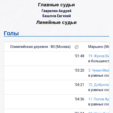
Главные судьи
Гаврилин Андрей
Башлов Евгений
Линейные судьи
Голы
Олимпийская деревня - 80 (Москва)
Марьино (Мос
'01:48
19. Жуков Вик
в большинств
'03:20
3. Чукин Миха
в равных сост
'04:21
72. Добролюб
в равных сост
'04:36
11. Попов Арт
в равных сост