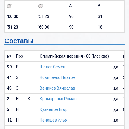
A
B
'00:00
'51:23
90
31
'51:23
'60:00
90
18
Составы
№
Поз
Олимпийская деревня - 80 (Москва)
№
90
В
Шелег Семён
да
18
44
З
Новиченко Платон
да
31
45
З
Веников Вячеслав
да
4
2
Н
К
Крамаренко Роман
да
7
5
Н
Кузнецов Егор
да
8
12
Н
Ненашев Илья
да
17