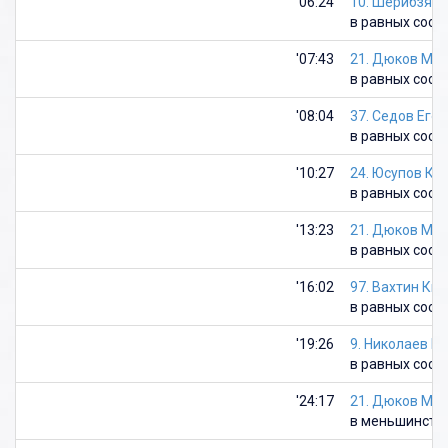
'06:24
10. Шерибзян
в равных сост
'07:43
21. Дюков Ма
в равных сост
'08:04
37. Седов Егор
в равных сост
'10:27
24. Юсупов Ки
в равных сост
'13:23
21. Дюков Ма
в равных сост
'16:02
97. Вахтин Ки
в равных сост
'19:26
9. Николаев И
в равных сост
'24:17
21. Дюков Ма
в меньшинств