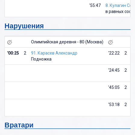
'55:47
8. Кулагин Сер
в равных сост
Нарушения
Олимпийская деревня - 80 (Москва)
М
'00:25
2
91. Карасев Александр
'22:22
2
3
Подножка
П
'24:45
2
7
П
'45:05
2
5
У
'53:18
2
2
П
Вратари