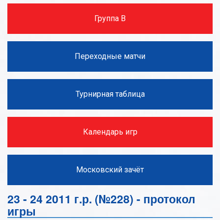
Группа В
Переходные матчи
Турнирная таблица
Календарь игр
Московский зачёт
23 - 24 2011 г.р. (№228) - протокол
игры