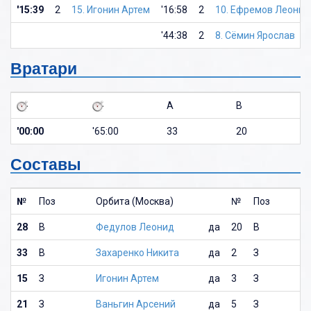
'15:39
2
15. Игонин Артем
'16:58
2
10. Ефремов Леонид
'44:38
2
8. Сёмин Ярослав
Вратари
A
B
'00:00
'65:00
33
20
Составы
№
Поз
Орбита (Москва)
№
Поз
28
В
Федулов Леонид
да
20
В
33
В
Захаренко Никита
да
2
З
15
З
Игонин Артем
да
3
З
21
З
Ваньгин Арсений
да
5
З