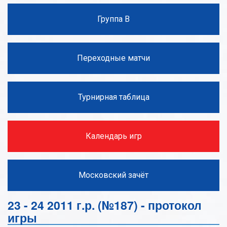
Группа В
Переходные матчи
Турнирная таблица
Календарь игр
Московский зачёт
23 - 24 2011 г.р. (№187) - протокол
игры