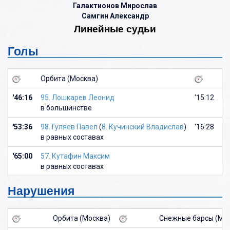
Галактионов Мирослав
Самгин Александр
Линейные судьи
Голы
Орбита (Москва)
С
'46:16
95. Лошкарев Леонид
'15:12
8.
в большинстве
в 
'53:36
98. Гуляев Павел
(
8. Кучинский Владислав
)
'16:28
23
в равных составах
в
'65:00
57. Кутафин Максим
в равных составах
Нарушения
Орбита (Москва)
Снежные барсы (Мо