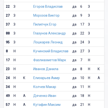
22
З
Егоров Владислав
да
6
З
27
З
Морозов Виктор
да
9
З
37
З
Пилипчук Егор
да
17
З
88
З
Глазунов Александр
да
22
З
95
З
Лошкарев Леонид
да
24
З
8
Н
Кучинский Владислав
да
27
З
17
Н
Фазлиахметов Марк
да
7
Н
23
Н
Иванов Данила
да
8
Н
К
24
Н
К
Елизарьев Амир
да
10
Н
А
34
Н
Колчев Макар
да
11
Н
49
Н
А
Дяченко Иван
да
18
Н
57
Н
А
Кутафин Максим
да
21
Н