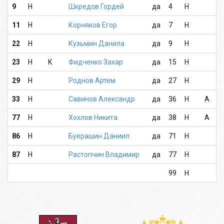
9
Н
Шкредов Гордей
да
4
Н
11
Н
Корняков Егор
да
7
Н
22
Н
Кузьмин Данила
да
9
Н
23
Н
К
Фидченко Захар
да
15
Н
29
Н
Роднов Артем
да
27
Н
33
Н
Савинов Александр
да
36
Н
А
77
Н
Хохлов Никита
да
38
Н
А
86
Н
Буерашин Даниил
да
71
Н
87
Н
Растопчин Владимир
да
77
Н
99
Н