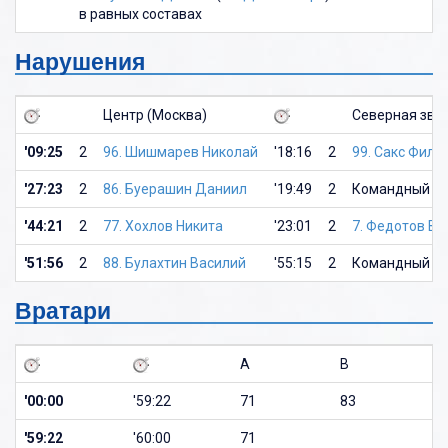
в равных составах
Нарушения
Центр (Москва)
Северная зве
'09:25
2
96. Шишмарев Николай
'18:16
2
99. Сакс Фили
'27:23
2
86. Буерашин Даниил
'19:49
2
Командный ш
'44:21
2
77. Хохлов Никита
'23:01
2
7. Федотов В
'51:56
2
88. Булахтин Василий
'55:15
2
Командный ш
Вратари
A
B
'00:00
'59:22
71
83
'59:22
'60:00
71