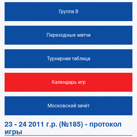
Группа В
Переходные матчи
Турнирная таблица
Календарь игр
Московский зачёт
23 - 24 2011 г.р. (№185) - протокол
игры