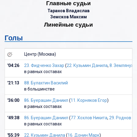
Главные судьи
Таранов Владислав
Земсков Максим
Линейные судьи
Голы
Центр (Москва)
'04:26
23. Фидченко Захар
(
22. Кузьмин Данила
,
8. Землянухи
в равных составах
'21:13
88. Булахтин Василий
в большинстве
'36:00
86. Буерашин Даниил
(
11. Корняков Егор
)
в равных составах
'49:38
86. Буерашин Даниил
(
77. Хохлов Никита
,
29. Роднов А
в равных составах
'55:39
22. Кузьмин Данила
(
16. Донин Марк
)