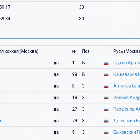
'59:17
30
'59:34
30
я хоккея (Москва)
№
Поз
Русь (Москв
да
1
В
Глухов Арте
да
98
В
Кашеваров 
да
8
З
Антипов Вл
да
18
З
Ивлиев Анд
да
27
З
Парфенов А
й
да
79
З
Девушкин Б
да
91
З
Быковский Г