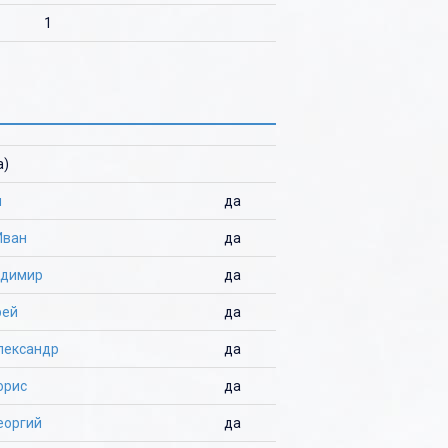
1
а)
м
да
Иван
да
адимир
да
рей
да
лександр
да
орис
да
еоргий
да