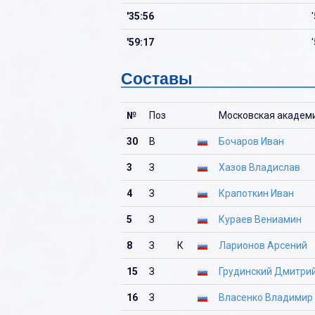
'35:56
'59:17
Составы
№
Поз
Московская академи
30
В
Бочаров Иван
3
З
Хазов Владислав
4
З
Крапоткин Иван
5
З
Кураев Вениамин
8
З
К
Ларионов Арсений
15
З
Грудинский Дмитри
16
З
Власенко Владимир