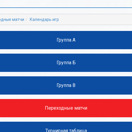
Б
Б
В
В
одные матчи
Календарь игр
Г
Г
Д
Д
Группа А
Е
Е
Ж
Ж
Группа Б
З
З
И
И
Группа В
К
К
Л
Л
Переходные матчи
М
М
Н
Н
Турнирная таблица