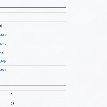
аф
оман
имир
рис
ьдар
оман
B
98