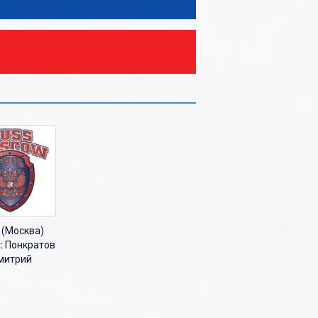
 (Москва)
:
Понкратов
митрий