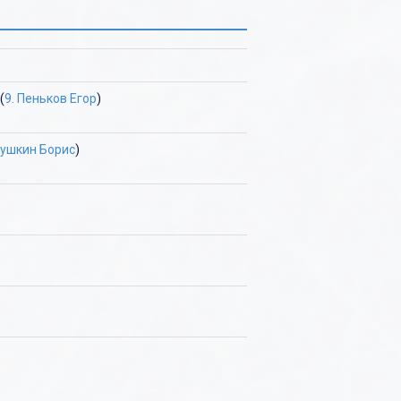
(
9. Пеньков Егор
)
вушкин Борис
)