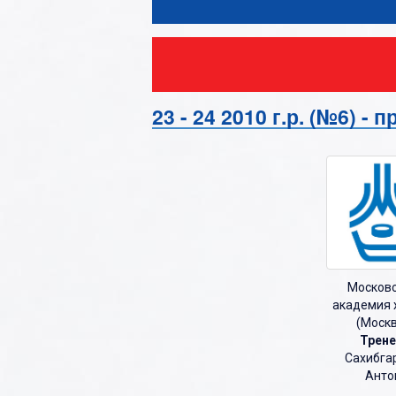
О
П
Р
С
23 - 24 2010 г.р. (№6) -
Т
У
Ф
Х
Ц
Москов
Ч
академия 
(Моск
Ш
Трене
Щ
Сахибга
Анто
Э