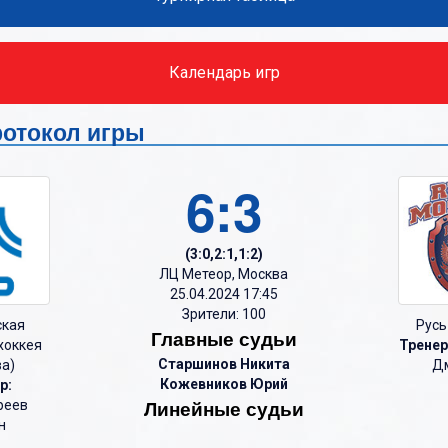
О
О
П
П
Календарь игр
Р
Р
С
С
 протокол игры
Т
Т
6:3
У
У
Ф
Ф
(3:0,2:1,1:2)
Х
Х
ЛЦ Метеор, Москва
Ц
25.04.2024 17:45
Ц
Зрители: 100
ская
Русь
Ч
Ч
Главные судьи
хоккея
Тренер
Старшинов Никита
ва)
Д
Ш
Ш
Кожевников Юрий
р:
Щ
Щ
Линейные судьи
реев
н
Э
Э