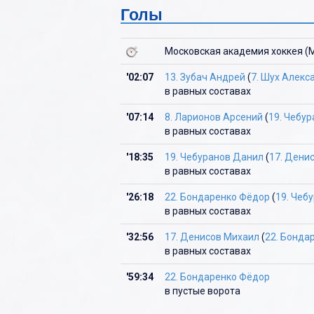
Голы
Ю
Я
Московская академия хоккея (
'02:07
13. Зубач Андрей
(
7. Шух Алекс
в равных составах
'07:14
8. Ларионов Арсений
(
19. Чебу
в равных составах
'18:35
19. Чебуранов Данил
(
17. Дени
в равных составах
'26:18
22. Бондаренко Фёдор
(
19. Чеб
в равных составах
'32:56
17. Денисов Михаил
(
22. Бонда
в равных составах
'59:34
22. Бондаренко Фёдор
в пустые ворота