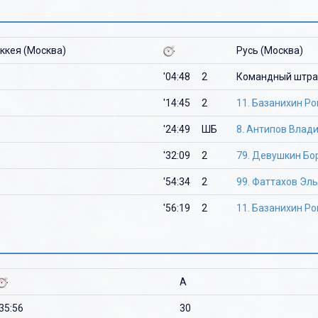
ккея (Москва)
Русь (Москва)
'04:48
2
Командный штр
'14:45
2
11. Базанихин Р
'24:49
ШБ
8. Антипов Влад
'32:09
2
79. Девушкин Бо
'54:34
2
99. Фаттахов Эл
'56:19
2
11. Базанихин Р
A
'35:56
30