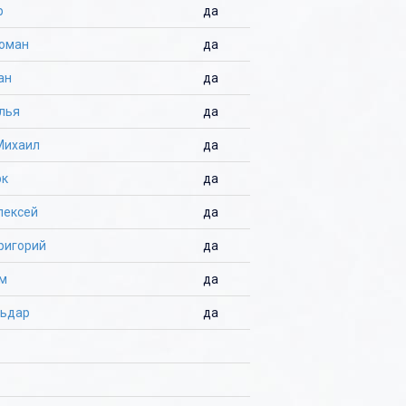
р
да
Роман
да
ан
да
лья
да
Михаил
да
рк
да
лексей
да
ригорий
да
ем
да
льдар
да