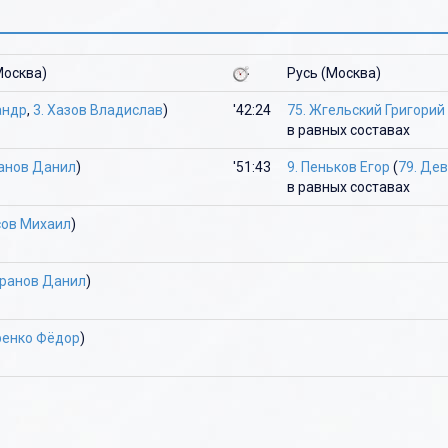
Ю
Ю
Я
Я
Москва)
Русь (Москва)
андр
,
3. Хазов Владислав
)
'42:24
75. Жгельский Григорий
в равных составах
ранов Данил
)
'51:43
9. Пеньков Егор
(
79. Де
в равных составах
сов Михаил
)
уранов Данил
)
ренко Фёдор
)