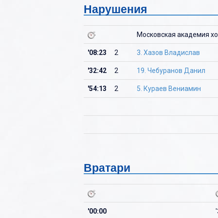
Нарушения
Московская академия хо
'08:23
2
3. Хазов Владислав
'32:42
2
19. Чебуранов Данил
'54:13
2
5. Кураев Вениамин
Вратари
'00:00