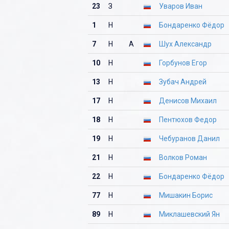
23
З
Уваров Иван
1
Н
Бондаренко Фёдор
7
Н
А
Шух Александр
10
Н
Горбунов Егор
13
Н
Зубач Андрей
17
Н
Денисов Михаил
18
Н
Пентюхов Федор
19
Н
Чебуранов Данил
21
Н
Волков Роман
22
Н
Бондаренко Фёдор
77
Н
Мишакин Борис
89
Н
Миклашевский Ян