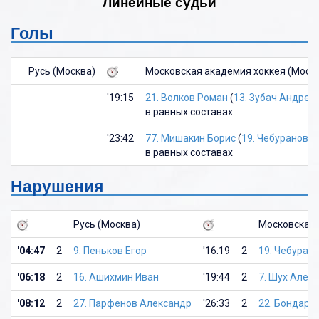
Линейные судьи
Голы
Русь (Москва)
Московская академия хоккея (Моск
'19:15
21. Волков Роман
(
13. Зубач Андрей
в равных составах
'23:42
77. Мишакин Борис
(
19. Чебуранов 
в равных составах
Нарушения
Русь (Москва)
Московская 
'04:47
2
9. Пеньков Егор
'16:19
2
19. Чебуран
'06:18
2
16. Ашихмин Иван
'19:44
2
7. Шух Алек
'08:12
2
27. Парфенов Александр
'26:33
2
22. Бондаре