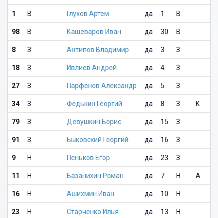
1
В
Глухов Артем
да
1
В
98
В
Кашеваров Иван
да
30
В
8
З
Антипов Владимир
да
3
З
18
З
Ивлиев Андрей
да
4
З
27
З
Парфенов Александр
да
5
З
34
З
Федькин Георгий
да
8
З
К
79
З
Девушкин Борис
да
15
З
91
З
Быковский Георгий
да
16
З
9
Н
Пеньков Егор
да
23
З
11
Н
Базанихин Роман
да
7
Н
А
16
Н
Ашихмин Иван
да
10
Н
23
Н
Старченко Илья
да
13
Н