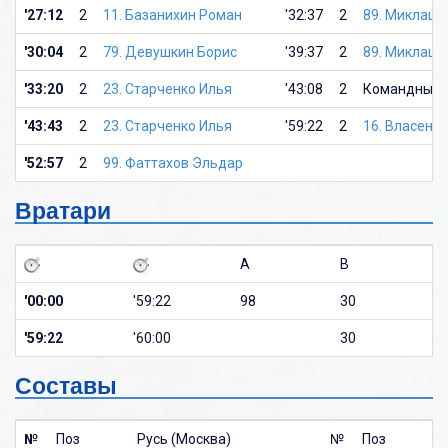
'27:12
2
11. Базанихин Роман
'32:37
2
89. Миклаше
'30:04
2
79. Девушкин Борис
'39:37
2
89. Миклаше
'33:20
2
23. Старченко Илья
'43:08
2
Командный 
'43:43
2
23. Старченко Илья
'59:22
2
16. Власенк
'52:57
2
99. Фаттахов Эльдар
Вратари
A
B
'00:00
'59:22
98
30
'59:22
'60:00
30
Составы
№
Поз
Русь (Москва)
№
Поз