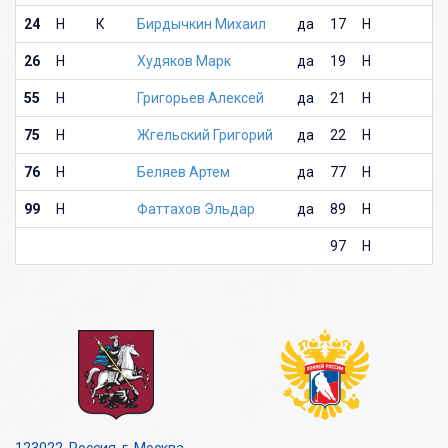
24
Н
К
Бирдычкин Михаил
да
17
Н
26
Н
Худяков Марк
да
19
Н
55
Н
Григорьев Алексей
да
21
Н
75
Н
Жгельский Григорий
да
22
Н
76
Н
Беляев Артем
да
77
Н
99
Н
Фаттахов Эльдар
да
89
Н
97
Н