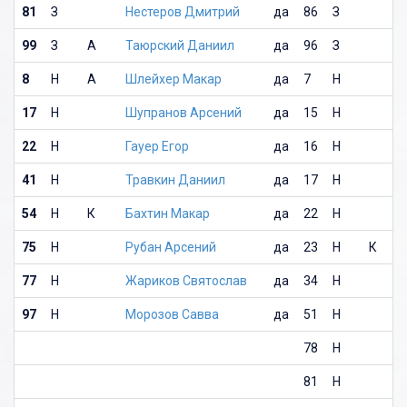
81
З
Нестеров Дмитрий
да
86
З
99
З
А
Таюрский Даниил
да
96
З
8
Н
А
Шлейхер Макар
да
7
Н
17
Н
Шупранов Арсений
да
15
Н
22
Н
Гауер Егор
да
16
Н
41
Н
Травкин Даниил
да
17
Н
54
Н
К
Бахтин Макар
да
22
Н
75
Н
Рубан Арсений
да
23
Н
К
77
Н
Жариков Святослав
да
34
Н
97
Н
Морозов Савва
да
51
Н
78
Н
81
Н