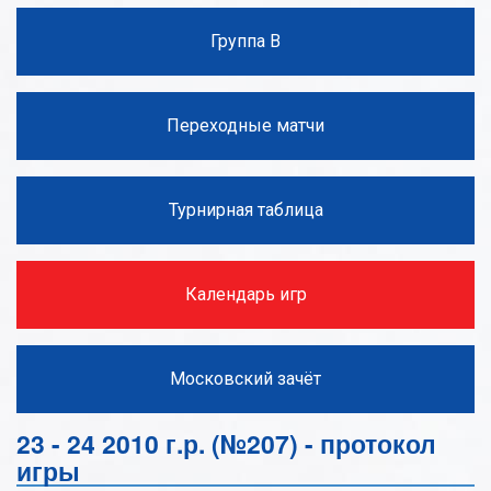
Группа В
Переходные матчи
Турнирная таблица
Календарь игр
Московский зачёт
23 - 24 2010 г.р. (№207) - протокол
игры