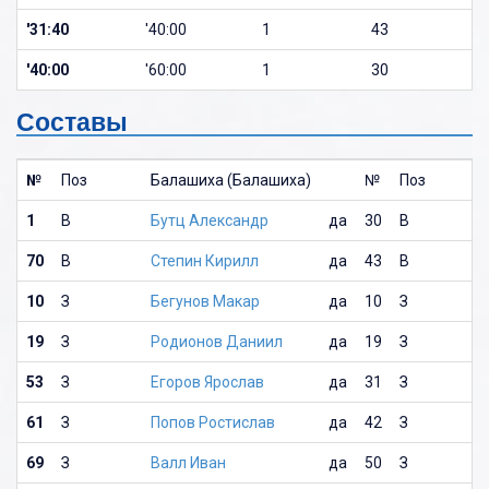
'31:40
'40:00
1
43
'40:00
'60:00
1
30
Составы
№
Поз
Балашиха (Балашиха)
№
Поз
1
В
Бутц Александр
да
30
В
70
В
Степин Кирилл
да
43
В
10
З
Бегунов Макар
да
10
З
19
З
Родионов Даниил
да
19
З
53
З
Егоров Ярослав
да
31
З
61
З
Попов Ростислав
да
42
З
69
З
Валл Иван
да
50
З