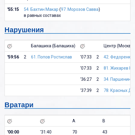
'55:15
54. Бахтин Макар
(
97. Морозов Савва
)
в равных составах
Нарушения
Балашиха (Балашиха)
Центр (Москва)
'59:56
2
61. Попов Ростислав
'07:33
2
42. Федоренко 
'07:33
2
81. Жихарев К
'36:27
2
34. Паршенин Н
'37:39
2
78. Красных Д
Вратари
A
B
'00:00
'31:40
70
43