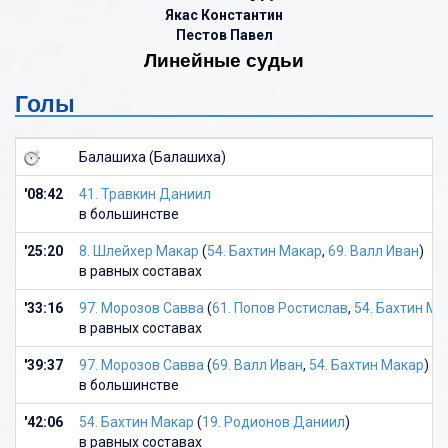
Якас Константин
Пестов Павел
Линейные судьи
Голы
Балашиха (Балашиха)
'08:42
41. Травкин Даниил
в большинстве
'25:20
8. Шлейхер Макар
(
54. Бахтин Макар
,
69. Валл Иван
)
в равных составах
'33:16
97. Морозов Савва
(
61. Попов Ростислав
,
54. Бахтин Ма
в равных составах
'39:37
97. Морозов Савва
(
69. Валл Иван
,
54. Бахтин Макар
)
в большинстве
'42:06
54. Бахтин Макар
(
19. Родионов Даниил
)
в равных составах