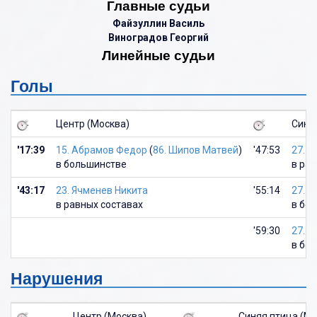
Главные судьи
Файзуллин Василь
Виноградов Георгий
Линейные судьи
Голы
Центр (Москва)
Синя
'17:39
15. Абрамов Федор
(
86. Шипов Матвей
)
'47:53
27. 
в большинстве
в ра
'43:17
23. Ячменев Никита
'55:14
27. 
в равных составах
в бо
'59:30
27. 
в бо
Нарушения
Центр (Москва)
Синяя птица (Мо