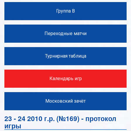
Группа В
Переходные матчи
Турнирная таблица
Календарь игр
Московский зачёт
23 - 24 2010 г.р. (№169) - протокол
игры