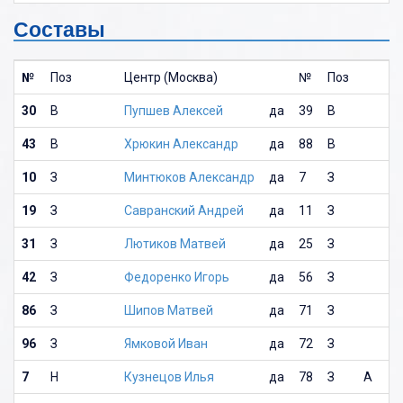
Составы
№
Поз
Центр (Москва)
№
Поз
30
В
Пупшев Алексей
да
39
В
43
В
Хрюкин Александр
да
88
В
10
З
Минтюков Александр
да
7
З
19
З
Савранский Андрей
да
11
З
31
З
Лютиков Матвей
да
25
З
42
З
Федоренко Игорь
да
56
З
86
З
Шипов Матвей
да
71
З
96
З
Ямковой Иван
да
72
З
7
Н
Кузнецов Илья
да
78
З
А