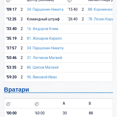
'09:17
2
34. Паршенин Никита
'15:40
2
88. Корниенко М
'12:25
2
Командный штраф
'26:40
2
78. Лесин Кирил
'33:40
2
16. Федоров Клим
'35:19
2
81. Жихарев Кирилл
'37:57
2
34. Паршенин Никита
'50:46
2
31. Лютиков Матвей
'53:35
2
86. Шипов Матвей
'59:20
2
96. Ямковой Иван
Вратари
A
B
'00:00
'60:00
30
88