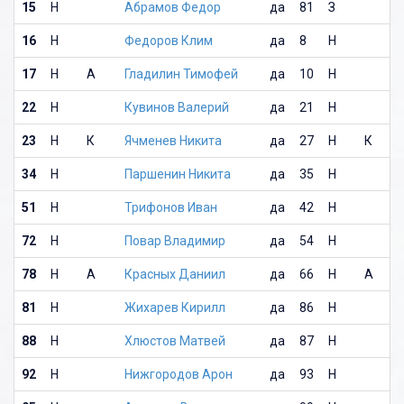
15
Н
Абрамов Федор
да
81
З
16
Н
Федоров Клим
да
8
Н
17
Н
А
Гладилин Тимофей
да
10
Н
22
Н
Кувинов Валерий
да
21
Н
23
Н
К
Ячменев Никита
да
27
Н
К
34
Н
Паршенин Никита
да
35
Н
51
Н
Трифонов Иван
да
42
Н
72
Н
Повар Владимир
да
54
Н
78
Н
А
Красных Даниил
да
66
Н
А
81
Н
Жихарев Кирилл
да
86
Н
88
Н
Хлюстов Матвей
да
87
Н
92
Н
Нижгородов Арон
да
93
Н