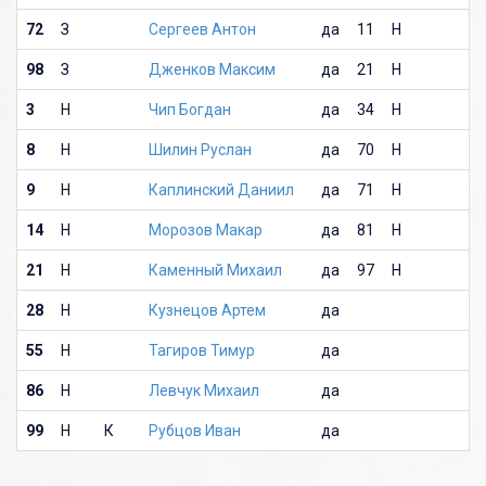
72
З
Сергеев Антон
да
11
Н
98
З
Дженков Максим
да
21
Н
3
Н
Чип Богдан
да
34
Н
8
Н
Шилин Руслан
да
70
Н
9
Н
Каплинский Даниил
да
71
Н
14
Н
Морозов Макар
да
81
Н
21
Н
Каменный Михаил
да
97
Н
28
Н
Кузнецов Артем
да
55
Н
Тагиров Тимур
да
86
Н
Левчук Михаил
да
99
Н
К
Рубцов Иван
да