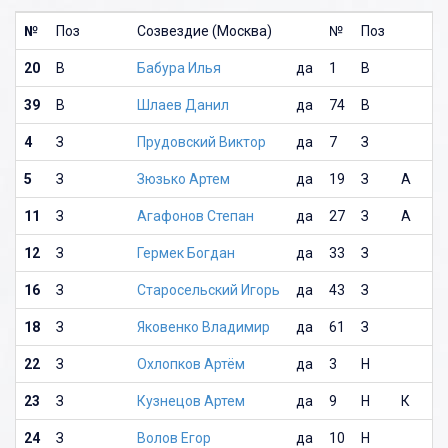
№
Поз
Созвездие (Москва)
№
Поз
20
В
Бабура Илья
да
1
В
39
В
Шлаев Данил
да
74
В
4
З
Прудовский Виктор
да
7
З
5
З
Зюзько Артем
да
19
З
А
11
З
Агафонов Степан
да
27
З
А
12
З
Гермек Богдан
да
33
З
16
З
Старосельский Игорь
да
43
З
18
З
Яковенко Владимир
да
61
З
22
З
Охлопков Артём
да
3
Н
23
З
Кузнецов Артем
да
9
Н
К
24
З
Волов Егор
да
10
Н