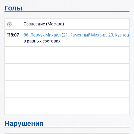
Голы
Созвездие (Москва)
'38:07
86. Левчук Михаил
(
21. Каменный Михаил
,
23. Кузнецо
в равных составах
Нарушения