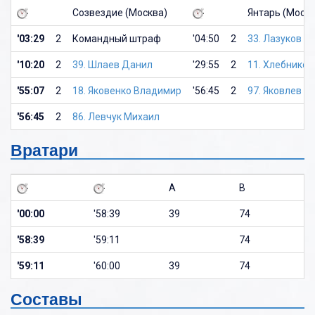
Созвездие (Москва)
Янтарь (Москв
'03:29
2
Командный штраф
'04:50
2
33. Лазуков М
'10:20
2
39. Шлаев Данил
'29:55
2
11. Хлебников
'55:07
2
18. Яковенко Владимир
'56:45
2
97. Яковлев М
'56:45
2
86. Левчук Михаил
Вратари
A
B
'00:00
'58:39
39
74
'58:39
'59:11
74
'59:11
'60:00
39
74
Составы