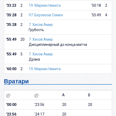
'33:23
2
19. Маркин Никита
'50:18
2
1
'35:28
2
97. Берлизов Семен
'55:49
4
3
'35:28
2
7. Хисов Амир
Грубость
'55:49
20
7. Хисов Амир
Дисциплинарный до конца матча
'55:49
5
7. Хисов Амир
Драка
'60:00
2
19. Маркин Никита
Вратари
A
B
'00:00
'23:56
20
20
'23:56
'24:17
20