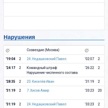
Нарушения
Созвездие (Москва)
С
'19:04
2
24. Недашковский Павел
'02:07
2
1
'24:17
2
Командный штраф
'26:22
2
7
Нарушение численного состава
С
'28:35
2
23. Киселёв Иван
'31:19
2
2
'31:19
2
7. Хисов Амир
'33:23
20
7
Д
'31:19
2
24. Недашковский Павел
'33:23
2
1