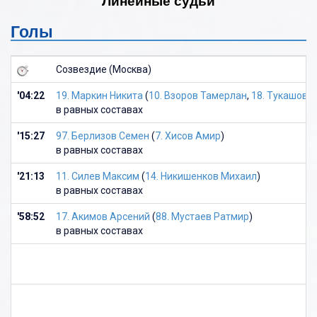
Линейные судьи
Голы
Созвездие (Москва)
'04:22
19. Маркин Никита
(
10. Взоров Тамерлан
,
18. Тукашов 
в равных составах
'15:27
97. Берлизов Семен
(
7. Хисов Амир
)
в равных составах
'21:13
11. Силев Максим
(
14. Никишенков Михаил
)
в равных составах
'58:52
17. Акимов Арсений
(
88. Мустаев Ратмир
)
в равных составах