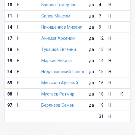
10
Н
Взоров Тамерлан
да
4
Н
11
Н
Силев Максим
да
7
Н
14
Н
Никишенков Михаил
да
9
Н
17
Н
Акимов Арсений
да
12
Н
18
Н
Тукашов Евгений
да
13
Н
19
Н
Маркин Никита
да
14
Н
24
Н
Недашковский Павел
да
15
Н
69
Н
Монычев Арсений
да
16
Н
88
Н
Мустаев Ратмир
да
18
Н
К
97
Н
Берлизов Семен
да
19
Н
31
Н