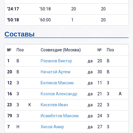
'24:17
'50:18
20
20
'50:18
'60:00
1
20
Составы
№
Поз
Созвездие (Москва)
№
Поз
1
В
Рязанов Виктор
да
20
В
20
В
Начатой Артем
да
30
В
12
З
Беляков Максим
да
11
З
16
З
Козлов Александр
да
21
З
А
23
З
К
Киселёв Иван
да
22
З
79
З
Исамбетов Максим
да
24
З
7
Н
Хисов Амир
да
27
З