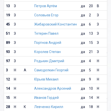
13
З
Петров Артём
да
20
В
19
З
Соловьев Егор
да
2
З
45
З
Жибаровский Константин
да
6
З
51
З
Тетерин Павел
да
13
З
89
З
Портнов Андрей
да
15
З
93
З
Королев Степан
да
21
З
А
97
З
Родькин Дмитрий
да
4
Н
3
Н
А
Самоделкин Георгий
да
5
Н
12
Н
Юрьев Михаил
да
9
Н
14
Н
Александров Арсений
да
10
Н
15
Н
Иванов Гордей
да
14
Н
А
28
Н
К
Левченко Кирилл
да
18
Н