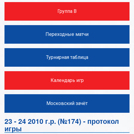
Группа В
Переходные матчи
Турнирная таблица
Календарь игр
Московский зачёт
23 - 24 2010 г.р. (№174) - протокол
игры