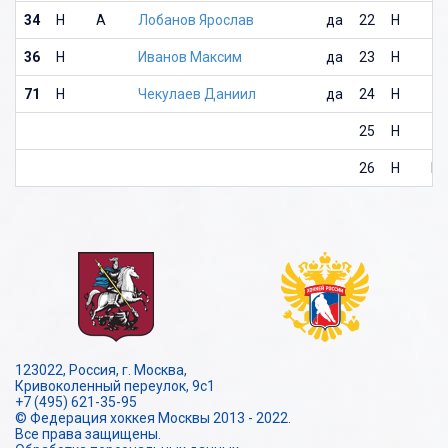
34
Н
А
Лобанов Ярослав
да
22
Н
36
Н
Иванов Максим
да
23
Н
71
Н
Чекулаев Даниил
да
24
Н
25
Н
26
Н
К
123022, Россия, г. Москва,
Кривоколенный переулок, 9с1
+7 (495) 621-35-95
© Федерация хоккея Москвы 2013 - 2022.
Все права защищены.