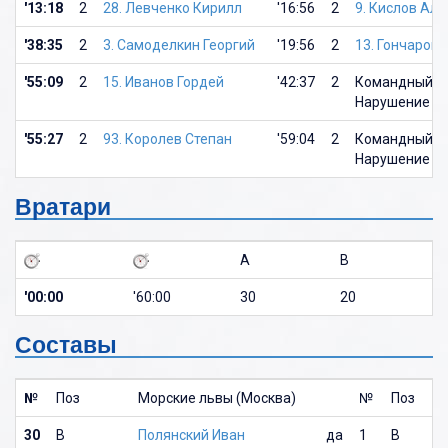
'13:18
2
28. Левченко Кирилл
'16:56
2
9. Кислов Ал
'38:35
2
3. Самоделкин Георгий
'19:56
2
13. Гончаров
'55:09
2
15. Иванов Гордей
'42:37
2
Командный ш
Нарушение чи
'55:27
2
93. Королев Степан
'59:04
2
Командный ш
Нарушение чи
Вратари
A
B
'00:00
'60:00
30
20
Составы
№
Поз
Морские львы (Москва)
№
Поз
30
В
Полянский Иван
да
1
В