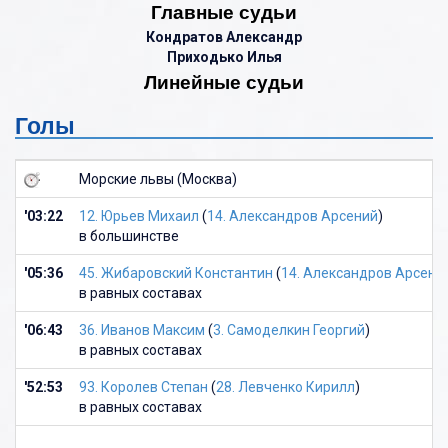
Главные судьи
Кондратов Александр
Приходько Илья
Линейные судьи
Голы
Морские львы (Москва)
'03:22
12. Юрьев Михаил
(
14. Александров Арсений
)
в большинстве
'05:36
45. Жибаровский Константин
(
14. Александров Арсени
в равных составах
'06:43
36. Иванов Максим
(
3. Самоделкин Георгий
)
в равных составах
'52:53
93. Королев Степан
(
28. Левченко Кирилл
)
в равных составах