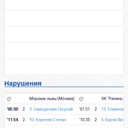
Нарушения
Морские львы (Москва)
ХК "Рязань-В
'05:00
2
3. Самоделкин Георгий
'01:51
2
10. Елманов 
'11:54
2
93. Королев Степан
'10:35
2
6. Буров Яром