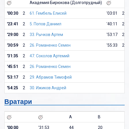
Академия Бирюкова (Долгопрудный)
'00:30
2
61. Гембель Елисей
'03:01
2
'23:41
2
5. Попов Даниил
'40:11
2
'29:00
2
33. Рычков Артем
'53:17
2
'30:59
2
26. Романенко Семен
'55:33
2
'31:35
2
47. Соколов Артемий
'45:51
2
26. Романенко Семен
'53:17
2
29. Абрамов Тимофей
'54:25
2
30. Ижиков Андрей
Вратари
A
B
'00:00
'31:53
44
20