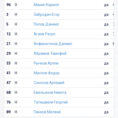
96
З
Манин Кирилл
да
45
3
Н
Забродин Егор
да
47
5
Н
Попов Даниил
да
71
12
Н
Агаев Расул
да
77
21
Н
Анфиногенов Даниил
да
87
29
Н
Абрамов Тимофей
да
33
Н
Рычков Артем
да
41
Н
Маслов Федор
да
47
Н
Соколов Артемий
да
68
Н
Емельянов Никита
да
76
Н
Татишвили Георгий
да
89
Н
Панков Матвей
да