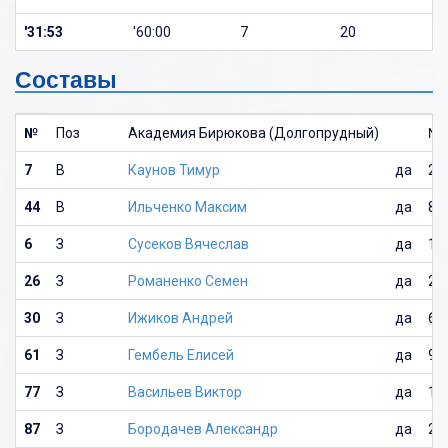
'31:53
'60:00
7
20
Составы
№
Поз
Академия Бирюкова (Долгопрудный)
№
7
В
Каунов Тимур
да
20
44
В
Ильченко Максим
да
8
6
З
Сусеков Вячеслав
да
10
26
З
Романенко Семен
да
25
30
З
Ижиков Андрей
да
68
61
З
Гембель Елисей
да
9
77
З
Васильев Виктор
да
19
87
З
Бородачев Александр
да
28