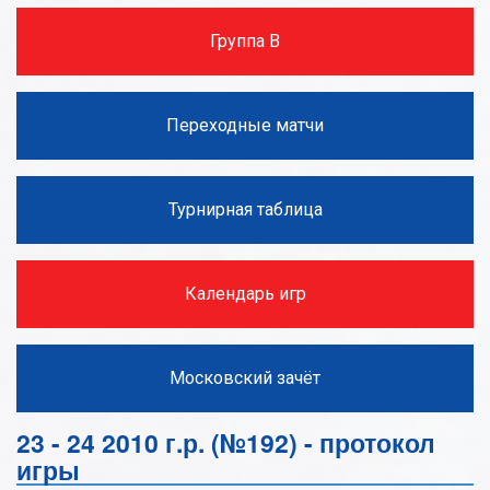
Группа В
Переходные матчи
Турнирная таблица
Календарь игр
Московский зачёт
23 - 24 2010 г.р. (№192) - протокол
игры