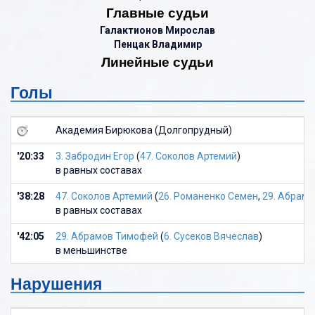
Главные судьи
Галактионов Мирослав
Пенцак Владимир
Линейные судьи
Голы
Академия Бирюкова (Долгопрудный)
'20:33
3. Забродин Егор
(
47. Соколов Артемий
)
в равных составах
'38:28
47. Соколов Артемий
(
26. Романенко Семен
,
29. Абрам
в равных составах
'42:05
29. Абрамов Тимофей
(
6. Сусеков Вячеслав
)
в меньшинстве
Нарушения