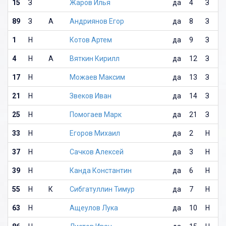
15
З
Жаров Илья
да
4
З
89
З
А
Андриянов Егор
да
8
З
1
Н
Котов Артем
да
9
З
4
Н
А
Вяткин Кирилл
да
12
З
17
Н
Можаев Максим
да
13
З
21
Н
Звеков Иван
да
14
З
25
Н
Помогаев Марк
да
21
З
33
Н
Егоров Михаил
да
2
Н
37
Н
Сачков Алексей
да
3
Н
39
Н
Канда Константин
да
6
Н
55
Н
К
Сибгатуллин Тимур
да
7
Н
63
Н
Ащеулов Лука
да
10
Н