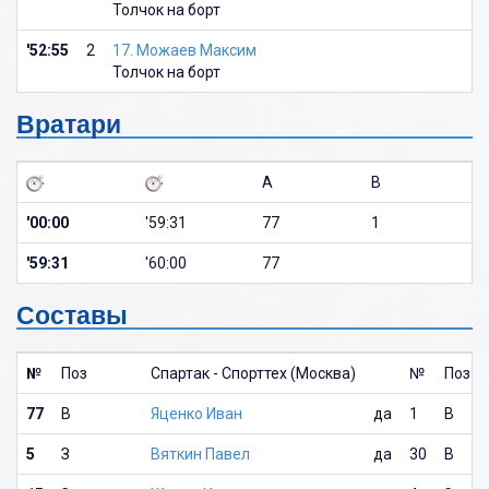
Толчок на борт
'52:55
2
17. Можаев Максим
Толчок на борт
Вратари
A
B
'00:00
'59:31
77
1
'59:31
'60:00
77
Составы
№
Поз
Спартак - Спорттех (Москва)
№
Поз
77
В
Яценко Иван
да
1
В
5
З
Вяткин Павел
да
30
В