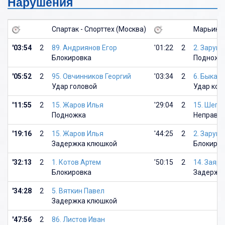
Нарушения
Спартак - Спорттех (Москва)
Марьино 
'03:54
2
89. Андриянов Егор
'01:22
2
2. Заруц
Блокировка
Подножк
'05:52
2
95. Овчинников Георгий
'03:34
2
6. Быкан
Удар головой
Удар кон
'11:55
2
15. Жаров Илья
'29:04
2
15. Шепе
Подножка
Неправил
'19:16
2
15. Жаров Илья
'44:25
2
2. Заруц
Задержка клюшкой
Блокиро
'32:13
2
1. Котов Артем
'50:15
2
14. Заяр
Блокировка
Задержк
'34:28
2
5. Вяткин Павел
Задержка клюшкой
'47:56
2
86. Листов Иван