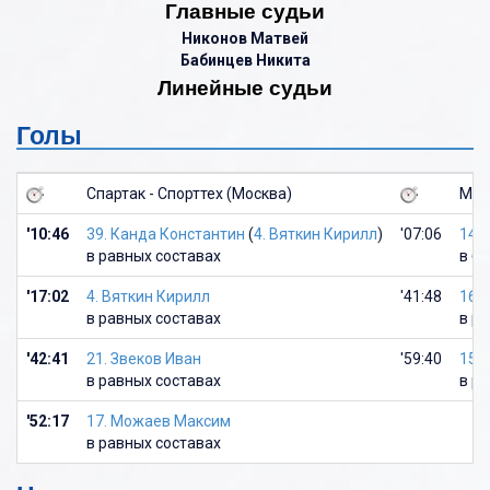
Главные судьи
Никонов Матвей
Бабинцев Никита
Линейные судьи
Голы
Спартак - Спорттех (Москва)
Мар
'10:46
39. Канда Константин
(
4. Вяткин Кирилл
)
'07:06
14.
в равных составах
в б
'17:02
4. Вяткин Кирилл
'41:48
16.
в равных составах
в р
'42:41
21. Звеков Иван
'59:40
15.
в равных составах
в р
'52:17
17. Можаев Максим
в равных составах