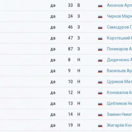
да
33
В
Аксенов Ар
да
24
З
Чирков Мар
да
46
З
Самодуров Г
да
47
З
Коротецкий 
да
87
З
Поникаров 
да
8
Н
Дидиченко 
да
9
Н
Васильев Ар
да
10
Н
Цуриков Ма
да
12
Н
Коновалов 
да
13
Н
Щебликов Н
да
14
Н
Заикин Ники
да
19
Н
Жигарёв Ко