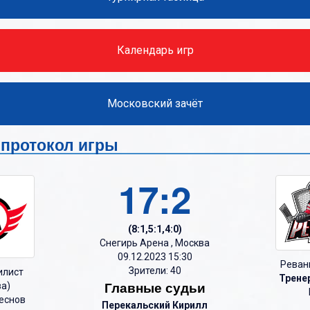
О
О
П
П
Календарь игр
Р
Р
С
С
Московский зачёт
Т
Т
У
У
 - протокол игры
Ф
Ф
17:2
Х
Х
Ц
Ц
Ч
Ч
(8:1,5:1,4:0)
Снегирь Арена , Москва
Ш
Ш
09.12.2023 15:30
Реван
Зрители: 40
илист
Щ
Щ
Трене
Главные судьи
ва)
еснов
Э
Э
Перекальский Кирилл