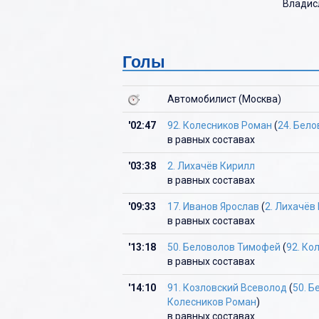
Владис
Ю
Я
Голы
Автомобилист (Москва)
'02:47
92. Колесников Роман
(
24. Бел
в равных составах
'03:38
2. Лихачёв Кирилл
в равных составах
'09:33
17. Иванов Ярослав
(
2. Лихачёв
в равных составах
'13:18
50. Беловолов Тимофей
(
92. Ко
в равных составах
'14:10
91. Козловский Всеволод
(
50. 
Колесников Роман
)
в равных составах