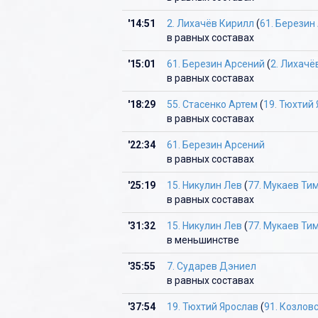
'14:51
2. Лихачёв Кирилл
(
61. Березин
в равных составах
'15:01
61. Березин Арсений
(
2. Лихачё
в равных составах
'18:29
55. Стасенко Артем
(
19. Тюхтий
в равных составах
'22:34
61. Березин Арсений
в равных составах
'25:19
15. Никулин Лев
(
77. Мукаев Ти
в равных составах
'31:32
15. Никулин Лев
(
77. Мукаев Ти
в меньшинстве
'35:55
7. Сударев Дэниел
в равных составах
'37:54
19. Тюхтий Ярослав
(
91. Козлов