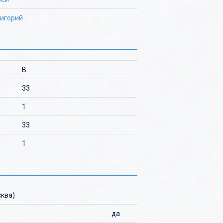
ригорий
B
33
1
33
1
ква)
да