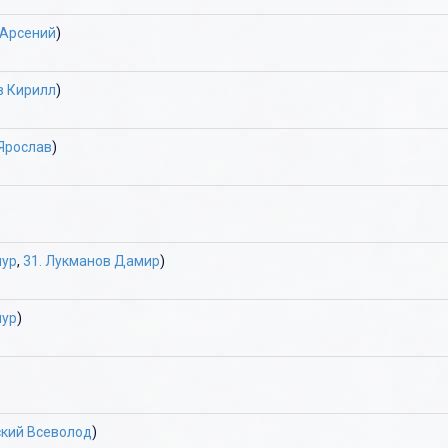
 Арсений
)
в Кирилл
)
 Ярослав
)
мур
,
31. Лукманов Дамир
)
мур
)
ский Всеволод
)