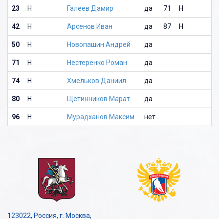
23
Н
Галеев Дамир
да
71
Н
42
Н
Арсенов Иван
да
87
Н
50
Н
Новопашин Андрей
да
71
Н
Нестеренко Роман
да
74
Н
Хмельков Даниил
да
80
Н
Щетинников Марат
да
96
Н
Мурадханов Максим
нет
123022, Россия, г. Москва,