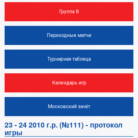
Группа В
Переходные матчи
Турнирная таблица
Календарь игр
Московский зачёт
23 - 24 2010 г.р. (№111) - протокол
игры