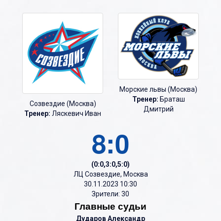
Морские львы (Москва)
Тренер:
Браташ
Созвездие (Москва)
Дмитрий
Тренер:
Ляскевич Иван
8:0
(0:0,3:0,5:0)
ЛЦ Созвездие, Москва
30.11.2023 10:30
Зрители: 30
Главные судьи
Дударов Александр