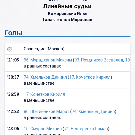
Линейные судьи
Комаринский Илья
Галактионов Мирослав
Голы
Созвездие (Москва)
'21:05
96. Мурадханов Максим
(
93. Поздняков Всеволод
,
18. 
в равных составах
'30:37
74. Хмельков Даниил
(
17. Кочетков Кирилл
)
в меньшинстве
'36:59
17. Кочетков Кирилл
в меньшинстве
'42:23
80. Щетинников Марат
(
74. Хмельков Даниил
)
в равных составах
'43:06
10. Смуров Михаил
(
71. Нестеренко Роман
)
в равных составах