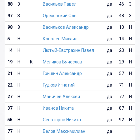
88
З
Васильев Павел
да
46
З
97
З
Ореховский Олег
да
48
З
98
З
Васильков Александр
да
10
Н
5
Н
Ковалев Михаил
да
14
Н
14
Н
Лютый-Евстрахин Павел
да
23
Н
19
Н
К
Меликов Вячеслав
да
29
Н
21
Н
Гришин Александр
да
57
Н
22
Н
Гудков Игнатий
да
71
Н
27
Н
Маничев Алексей
да
77
Н
37
Н
Иванов Никита
да
87
Н
55
Н
Сенаторов Никита
да
92
Н
77
Н
Белов Максимилиан
да