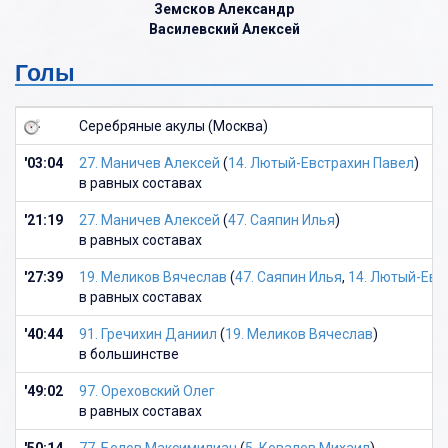
Земсков Александр
Василевский Алексей
Голы
Серебряные акулы (Москва)
'03:04
27. Маничев Алексей
(
14. Лютый-Евстрахин Павел
)
в равных составах
'21:19
27. Маничев Алексей
(
47. Саяпин Илья
)
в равных составах
'27:39
19. Меликов Вячеслав
(
47. Саяпин Илья
,
14. Лютый-Евс
в равных составах
'40:44
91. Гречихин Даниил
(
19. Меликов Вячеслав
)
в большинстве
'49:02
97. Ореховский Олег
в равных составах