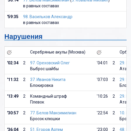
'50:14
77. Белов Максимилиан
(
5. Ковалев Михаил
)
в равных составах
'59:35
98. Васильков Александр
в равных составах
Нарушения
Серебряные акулы (Москва)
Орбит
'02:34
2
97. Ореховский Олег
'04:01
2
29. В
Выброс шайбы
Атака
'11:32
2
37. Иванов Никита
'07:03
2
29. В
Блокировка
Блок
'13:49
2
Командный штраф
'10:26
2
29. В
Плевок
Атака
'30:57
2
77. Белов Максимилиан
'22:54
2
10. М
Бросок клюшки
Брос
'36:04
2
51. Егоров Артем
'23:00
2
48. К