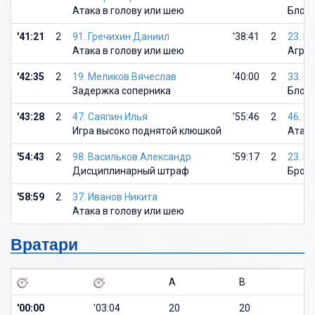
Атака в голову или шею
Блок
'41:21
2
91. Гречихин Даниил
'38:41
2
23. П
Атака в голову или шею
Агрес
'42:35
2
19. Меликов Вячеслав
'40:00
2
33. С
Задержка соперника
Блок
'43:28
2
47. Саяпин Илья
'55:46
2
46. Ф
Игра высоко поднятой клюшкой
Атака
'54:43
2
98. Васильков Александр
'59:17
2
23. П
Дисциплинарный штраф
Брос
'58:59
2
37. Иванов Никита
Атака в голову или шею
Вратари
A
B
'00:00
'03:04
20
20