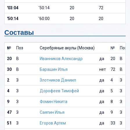
'03:04
'50:14
20
72
'50:14
'60:00
20
20
Составы
№
Поз
Серебряные акулы (Москва)
№
Поз
20
В
Иванников Александр
да
20
В
30
В
Барашин Илья
нет
72
В
2
З
Злотников Даниил
да
4
З
4
З
Дорофеев Тимофей
да
5
З
9
З
Фомин Никита
да
8
З
47
З
Саяпин Илья
да
9
З
51
З
Егоров Артем
да
33
З